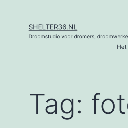
Ga
naar
de
SHELTER36.NL
inhoud
Droomstudio voor dromers, droomwerkers
Het
Tag:
fo