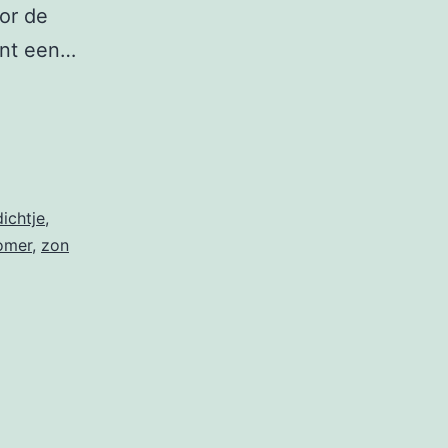
or de
ant een…
ichtje
,
omer
,
zon