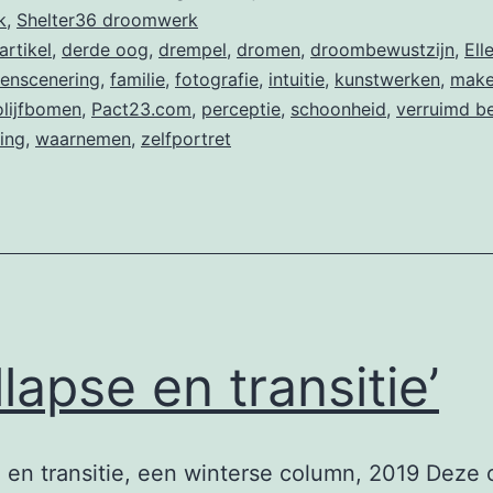
k
,
Shelter36 droomwerk
artikel
,
derde oog
,
drempel
,
dromen
,
droombewustzijn
,
Ell
enscenering
,
familie
,
fotografie
,
intuitie
,
kunstwerken
,
mak
olijfbomen
,
Pact23.com
,
perceptie
,
schoonheid
,
verruimd b
ing
,
waarnemen
,
zelfportret
llapse en transitie’
 en transitie, een winterse column, 2019 Deze