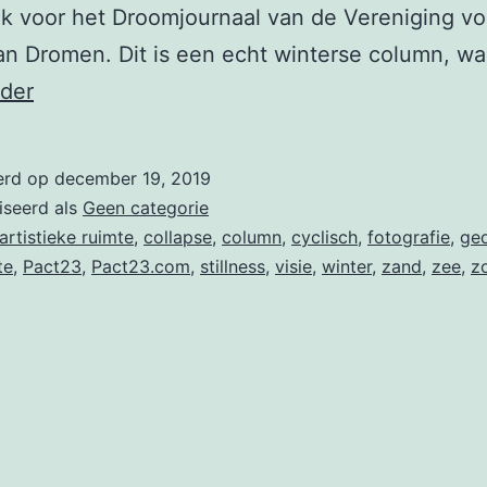
ik voor het Droomjournaal van de Vereniging vo
an Dromen. Dit is een echt winterse column, w
‘Collapse
rder
en
transitie’
erd op
december 19, 2019
iseerd als
Geen categorie
artistieke ruimte
,
collapse
,
column
,
cyclisch
,
fotografie
,
ged
te
,
Pact23
,
Pact23.com
,
stillness
,
visie
,
winter
,
zand
,
zee
,
z