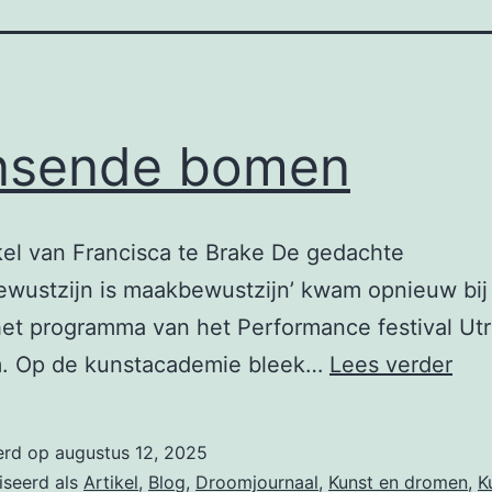
nsende bomen
kel van Francisca te Brake De gedachte
ewustzijn is maakbewustzijn’ kwam opnieuw bij
het programma van het Performance festival Ut
Dan
. Op de kunstacademie bleek…
Lees verder
bo
erd op
augustus 12, 2025
iseerd als
Artikel
,
Blog
,
Droomjournaal
,
Kunst en dromen
,
K