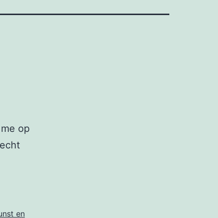
 me op
recht
sende
men
unst en