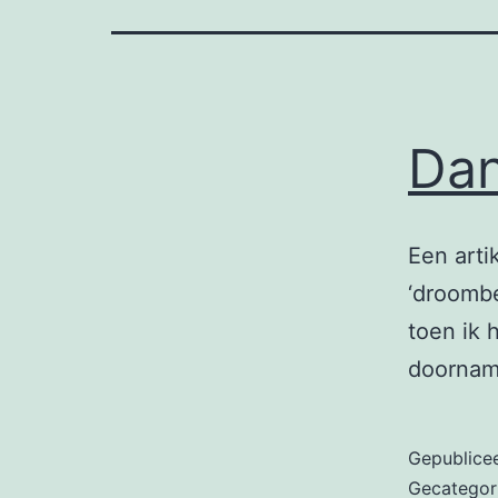
Da
Een arti
‘droomb
toen ik 
doornam
Gepublice
Gecategor