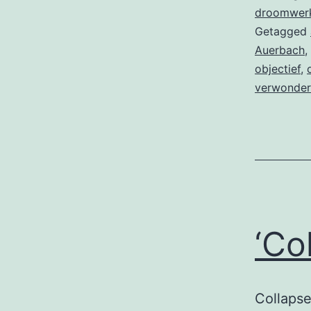
droomwer
Getagged
Auerbach
,
objectief
,
verwonder
‘Co
Collapse