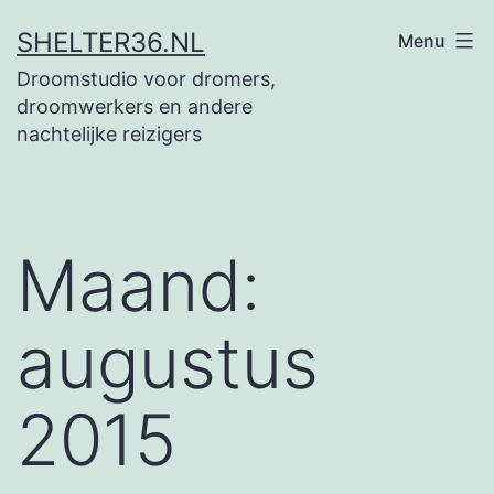
Ga
SHELTER36.NL
Menu
naar
Droomstudio voor dromers,
de
droomwerkers en andere
inhoud
nachtelijke reizigers
Maand:
augustus
2015