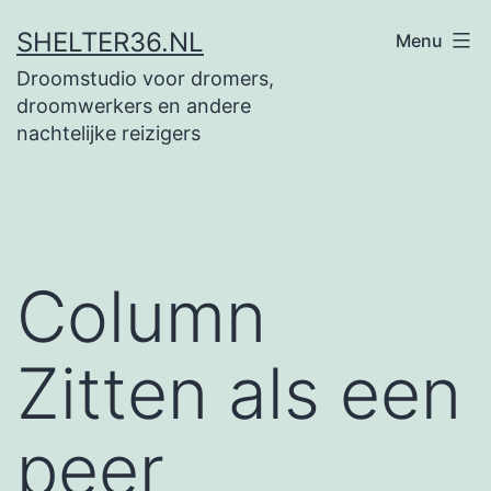
Ga
SHELTER36.NL
Menu
naar
Droomstudio voor dromers,
de
droomwerkers en andere
inhoud
nachtelijke reizigers
Column
Zitten als een
peer