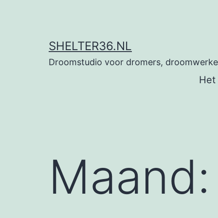
Ga
naar
de
SHELTER36.NL
inhoud
Droomstudio voor dromers, droomwerkers
Het
Maand