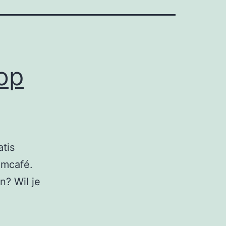
op
atis
omcafé.
n? Wil je