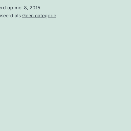
op
erd op
mei 8, 2015
22
iseerd als
Geen categorie
mei
a.s.