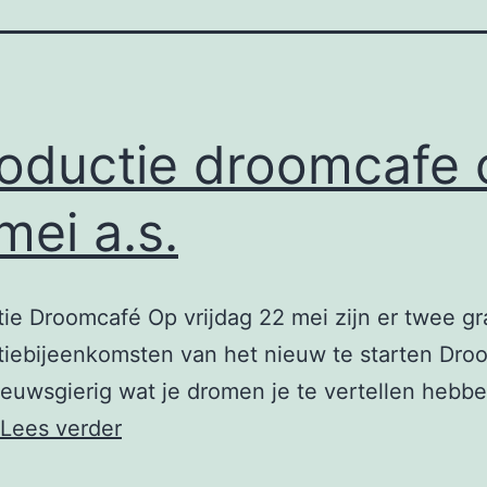
roductie droomcafe 
mei a.s.
tie Droomcafé Op vrijdag 22 mei zijn er twee gr
tiebijeenkomsten van het nieuw te starten Dro
nieuwsgierig wat je dromen je te vertellen hebbe
Introductie
Lees verder
droomcafe