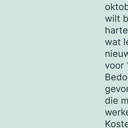
oktob
wilt 
harte
wat l
nieu
voor 
Bedo
gevo
die m
werk
Koste