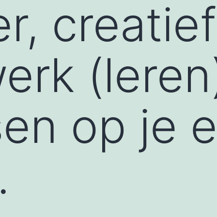
r, creatief
rk (leren
en op je 
.