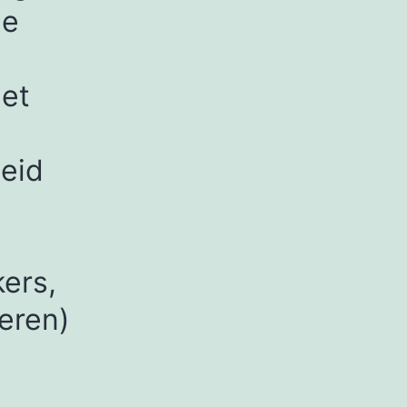
je
met
eid
ers,
eren)