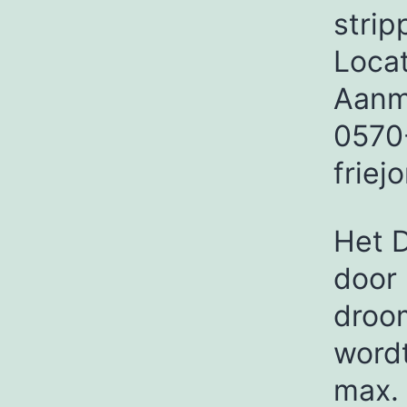
strip
Locat
Aanme
0570
friej
Het 
door
droom
wordt
max. 