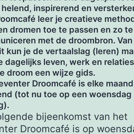
 helend, inspirerend en versterke
roomcafé leer je creatieve metho
gen dromen toe te passen en zo te
niceren met de droombron. Van
t kun je de vertaalslag (leren) m
e dagelijks leven, werk en relatie
 je droom een wijze gids.
eventer Droomcafé is elke maand
end
(tot nu toe op een woensdag 
g).
olgende bijeenkomst van het
nter Droomcafé is op woensd