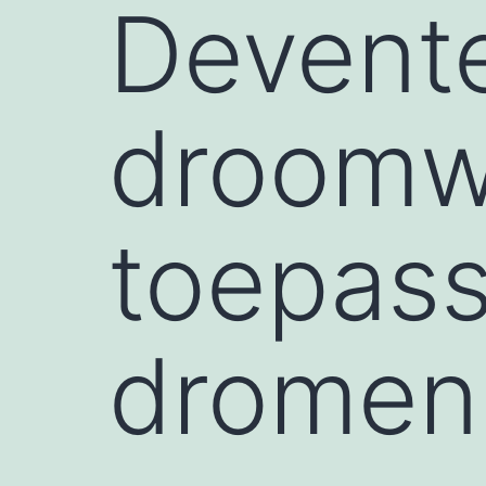
Devente
droomwe
toepass
dromen