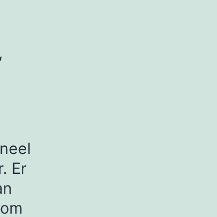
,
oneel
. Er
an
 om