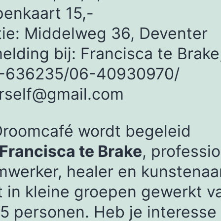
penkaart 15,-
ie: Middelweg 36, Deventer
lding bij: Francisca te Brake
-636235/06-40930970/
orself@gmail.com
Droomcafé wordt begeleid
Francisca te Brake
, professi
werker, healer en kunstenaar
 in kleine groepen gewerkt v
5 personen. Heb je interesse