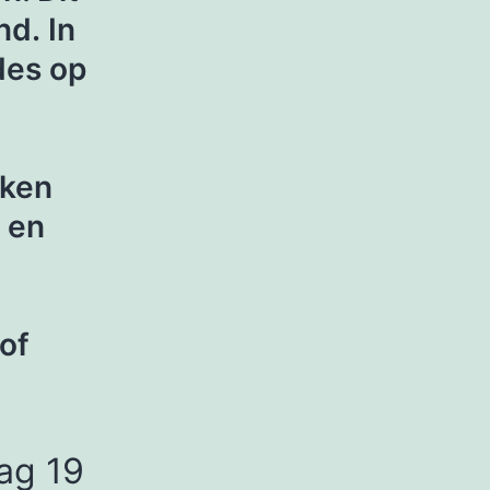
nd. In
des op
aken
s en
of
ag 19