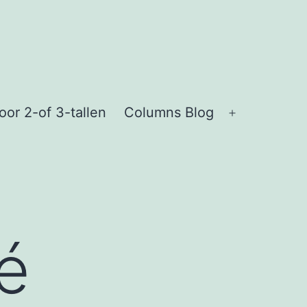
or 2-of 3-tallen
Columns Blog
Open
menu
é