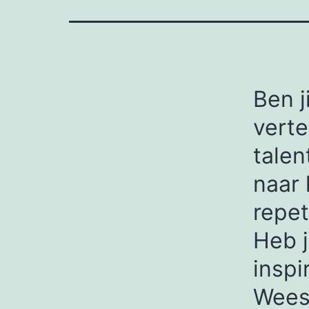
Ben j
verte
talen
naar 
repe
Heb j
inspi
Wees