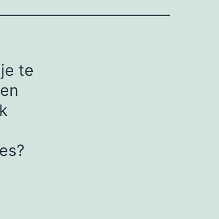
je te
gen
k
ies?
e