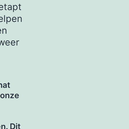
etapt
elpen
en
 weer
hat
 onze
n. Dit