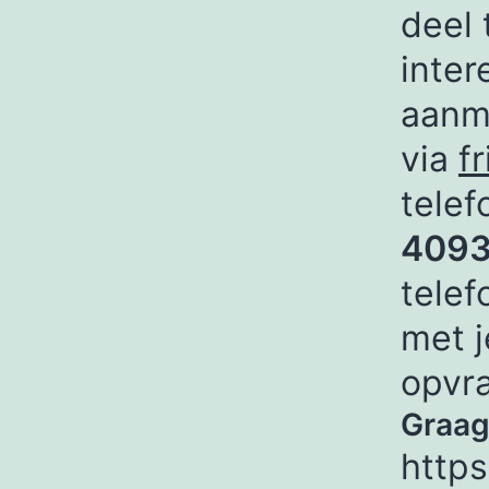
deel 
inter
aanm
via
f
telef
4093
telef
met j
opvr
Graag
https