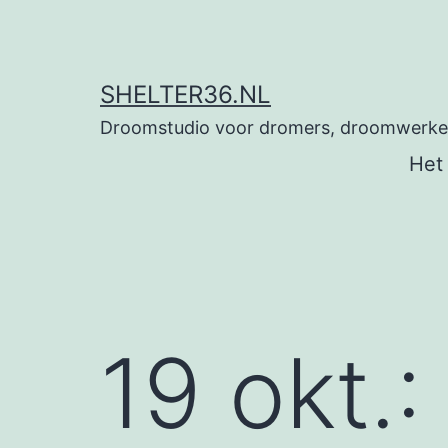
Ga
naar
de
SHELTER36.NL
inhoud
Droomstudio voor dromers, droomwerkers
Het
19 okt.