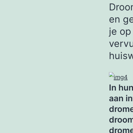
Droo
en ge
je op
vervu
huisw
In hu
aan i
drome
droom
drome