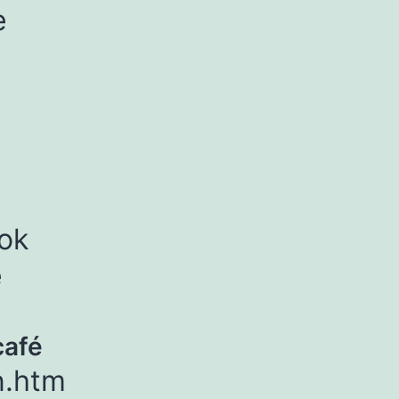
e
ok
e
café
n.htm