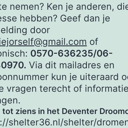
te nemen? Ken je anderen, di
esse hebben? Geef dan je
elding door
riejorself@gmail.com
of
onisch:
0570-636235/06-
0970.
Via dit mailadres en
oonnummer kun je uiteraard o
e vragen terecht of informati
agen.
 tot ziens in het Deventer Droom
://shelter36.nl/shelter/drome