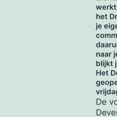
werkt
het D
je ei
commu
daarui
naar j
blijkt
Het D
geop
vrijda
De v
Deve