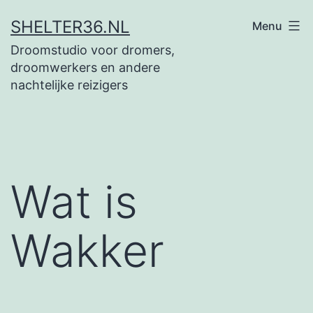
Ga
SHELTER36.NL
Menu
naar
Droomstudio voor dromers,
de
droomwerkers en andere
inhoud
nachtelijke reizigers
Wat is
Wakker