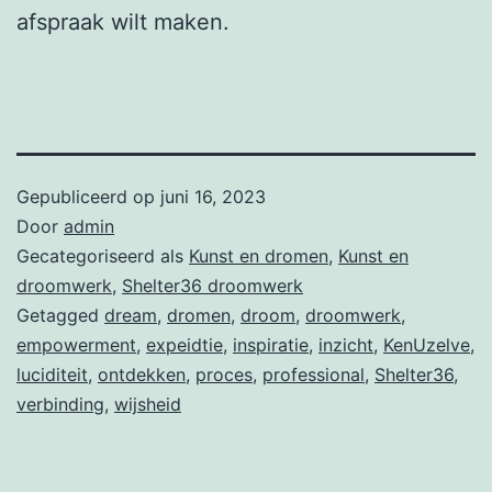
afspraak wilt maken.
Gepubliceerd op
juni 16, 2023
Door
admin
Gecategoriseerd als
Kunst en dromen
,
Kunst en
droomwerk
,
Shelter36 droomwerk
Getagged
dream
,
dromen
,
droom
,
droomwerk
,
empowerment
,
expeidtie
,
inspiratie
,
inzicht
,
KenUzelve
,
luciditeit
,
ontdekken
,
proces
,
professional
,
Shelter36
,
verbinding
,
wijsheid