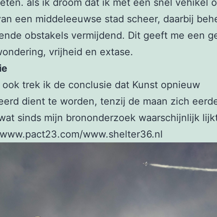
eten. als ik droom dat ik met een snel vehikel 
van een middeleeuwse stad scheer, daarbij beh
lende obstakels vermijdend. Dit geeft me een g
ondering, vrijheid en extase.
ie
ook trek ik de conclusie dat Kunst opnieuw
eerd dient te worden, tenzij de maan zich eerd
wat sinds mijn brononderzoek waarschijnlijk lijkt
, www.pact23.com/www.shelter36.nl