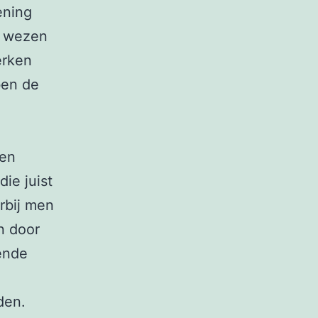
ening
t wezen
erken
ben de
gen
die juist
arbij men
n door
ende
den.