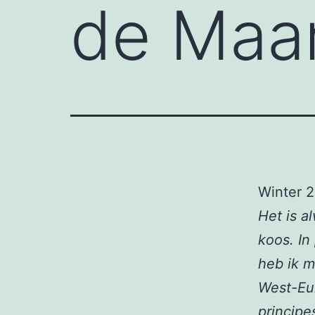
de Maa
Winter 
Het is a
koos. In
heb ik m
West-Eur
principe