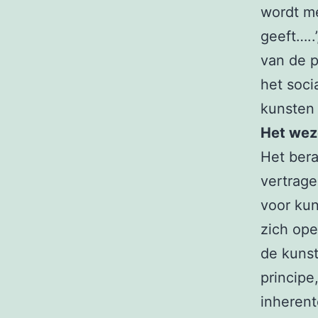
wordt me
geeft…..
van de p
het soci
kunsten
Het wez
Het ber
vertragen
voor kun
zich ope
de kunst
principe
inherent