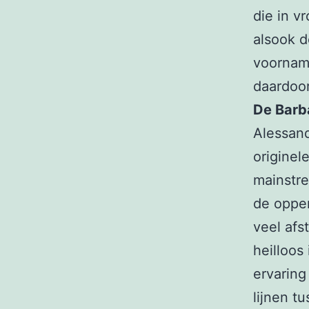
die in v
alsook d
voornam
daardoor
De Barb
Alessand
originel
mainstre
de oppe
veel afst
heilloos
ervaring
lijnen t