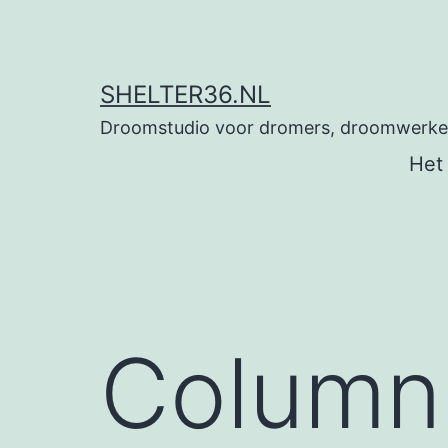
Ga
naar
de
SHELTER36.NL
inhoud
Droomstudio voor dromers, droomwerkers
Het
Column