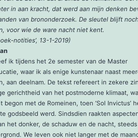
ter in aan kracht, dat werd aan mijn denken be
nden van brononderzoek. De sleutel blijft noc
, voor wie de ware nacht niet kent.
boek-notities’, 13-1-2019)
aan
eef ik tijdens het 2e semester van de Master
catie, waar ik als enige kunstenaar naast mee
, aan deelnam. De tekst refereert in zekere zi
ge gerichtheid van het postmoderne klimaat, w
it begon met de Romeinen, toen ‘Sol Invictus’ h
te godsbeeld werd. Sindsdien raakten aspecte
an het donker, de schaduw en de nacht, steeds
rgrond. We leven ook niet langer met de maanc