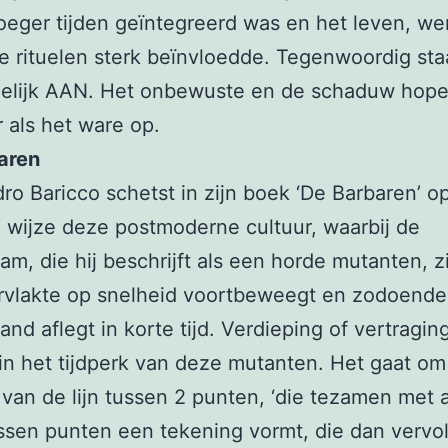
roeger tijden geïntegreerd was en het leven, we
e rituelen sterk beïnvloedde. Tegenwoordig st
elijk AAN. Het onbewuste en de schaduw hope
 als het ware op.
aren
ro Baricco schetst in zijn boek ‘De Barbaren’ o
e wijze deze postmoderne cultuur, waarbij de
am, die hij beschrijft als een horde mutanten, z
rvlakte op snelheid voortbeweegt en zodoende
and aflegt in korte tijd. Verdieping of vertraging
 in het tijdperk van deze mutanten. Het gaat om
 van de lijn tussen 2 punten, ‘die tezamen met
ussen punten een tekening vormt, die dan vervo