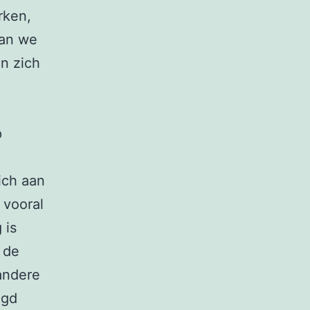
rken,
aan we
n zich
p
ich aan
 vooral
 is
 de
 andere
lgd