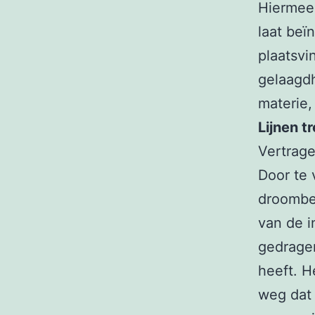
Hiermee 
laat beï
plaatsvi
gelaagdh
materie,
Lijnen t
Vertrage
Door te 
droombe
van de i
gedragen
heeft. H
weg dat 