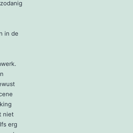
 zodanig
n in de
mwerk.
en
ewust
scene
king
 niet
lfs erg