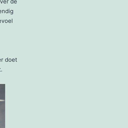
over de
endig
evoel
er doet
.