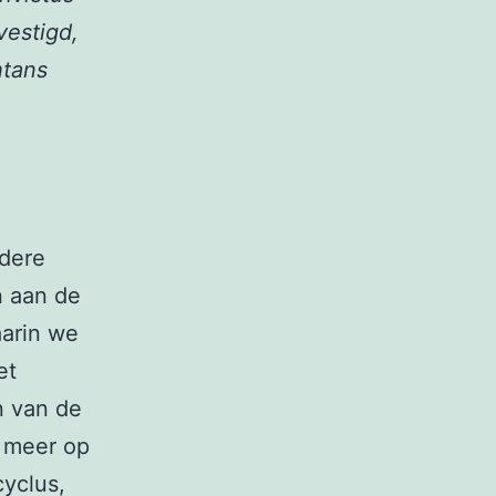
vestigd,
htans
rdere
n aan de
aarin we
et
n van de
 meer op
yclus,