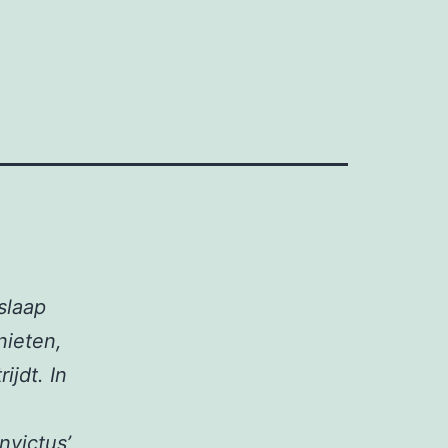
slaap
nieten,
ijdt. In
nvictus’