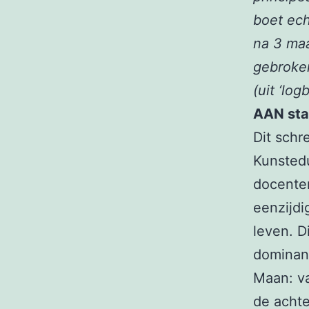
boet ech
na 3 maa
gebroken
(uit ‘log
AAN st
Dit schr
Kunstedu
docenten
eenzijdi
leven. D
dominan
Maan: v
de achte