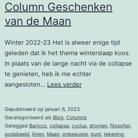
Column Geschenken
van de Maan
Winter 2022-23 Het is alweer enige tijd
geleden dat ik het thema winterslaap koos.
In plaats van de lange nacht via de collapse
te genieten, heb ik me echter
Column
aangesloten…
Lees verder
Geschenken
van
Gepubliceerd op
januari 6, 2023
de
Gecategoriseerd als
Blog
,
Columns
Maan
Getagged
Baricco
,
collapse
,
cyclus
,
dromen
,
filosofen
,
godsbeeld
,
lijnen
,
Maan
,
onbewuste
,
punt
,
tekening
,