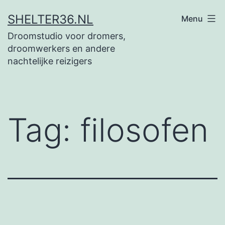
Ga
SHELTER36.NL
Menu
naar
Droomstudio voor dromers,
de
droomwerkers en andere
inhoud
nachtelijke reizigers
Tag:
filosofen