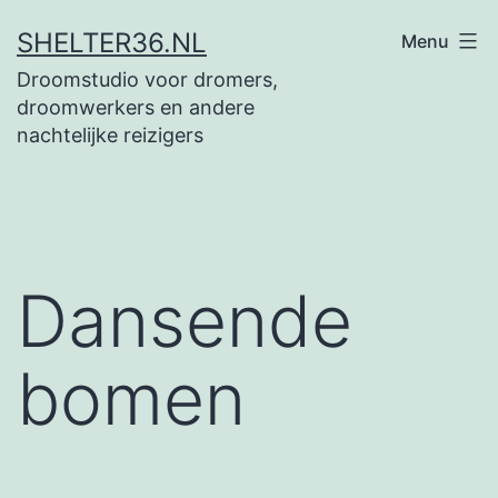
Ga
SHELTER36.NL
Menu
naar
Droomstudio voor dromers,
de
droomwerkers en andere
inhoud
nachtelijke reizigers
Dansende
bomen