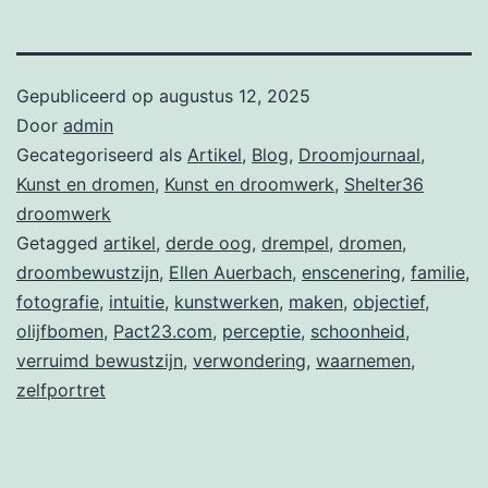
Gepubliceerd op
augustus 12, 2025
Door
admin
Gecategoriseerd als
Artikel
,
Blog
,
Droomjournaal
,
Kunst en dromen
,
Kunst en droomwerk
,
Shelter36
droomwerk
Getagged
artikel
,
derde oog
,
drempel
,
dromen
,
droombewustzijn
,
Ellen Auerbach
,
enscenering
,
familie
,
fotografie
,
intuitie
,
kunstwerken
,
maken
,
objectief
,
olijfbomen
,
Pact23.com
,
perceptie
,
schoonheid
,
verruimd bewustzijn
,
verwondering
,
waarnemen
,
zelfportret