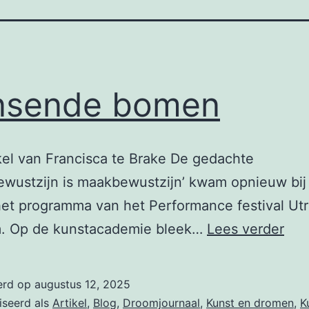
nsende bomen
kel van Francisca te Brake De gedachte
ewustzijn is maakbewustzijn’ kwam opnieuw bij
het programma van het Performance festival Ut
Dan
. Op de kunstacademie bleek…
Lees verder
bo
erd op
augustus 12, 2025
iseerd als
Artikel
,
Blog
,
Droomjournaal
,
Kunst en dromen
,
K