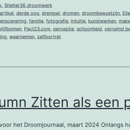
k
,
Shelter36 droomwerk
artikel
,
derde oog
,
drempel
,
dromen
,
droombewustzijn
,
Ell
enscenering
,
familie
,
fotografie
,
intuitie
,
kunstwerken
,
mak
olijfbomen
,
Pact23.com
,
perceptie
,
schoonheid
,
verruimd b
ing
,
waarnemen
,
zelfportret
umn Zitten als een 
voor het Droomjournaal, maart 2024 Onlangs ha