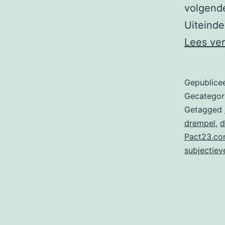
volgend
Uiteinde
Lees ve
Gepublice
Gecategor
Getagged
drempel
,
d
Pact23.c
subjectie