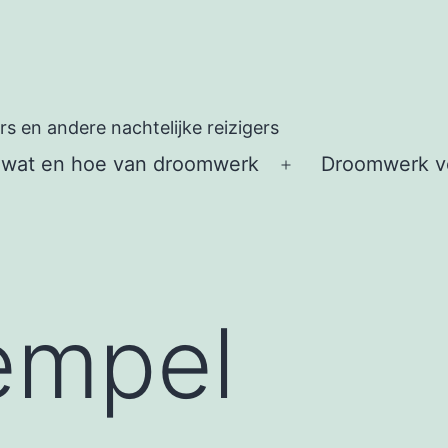
 en andere nachtelijke reizigers
 wat en hoe van droomwerk
Droomwerk vo
Open
menu
empel