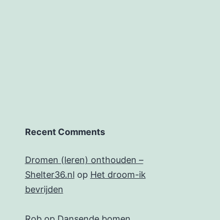
Recent Comments
Dromen (leren) onthouden –
Shelter36.nl
op
Het droom-ik
bevrijden
Rob
op
Dansende bomen