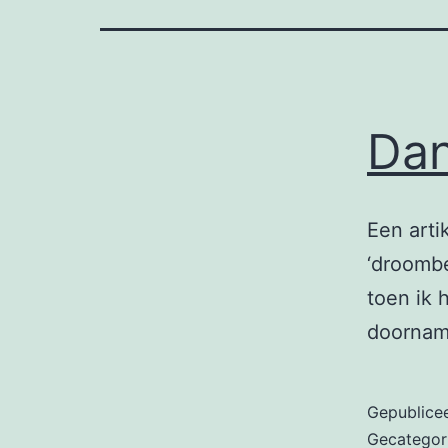
Da
Een arti
‘droomb
toen ik 
doornam
Gepublice
Gecategor