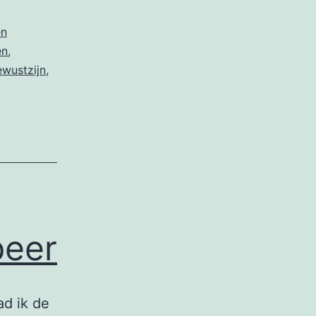
en
en
,
ewustzijn
,
peer
d ik de