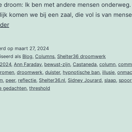
e droom: Ik ben met andere mensen onderweg.
lijk komen we bij een zaal, die vol is van mense
Column
rder
Zitten
als
erd op
maart 27, 2024
een
iseerd als
Blog
,
Columns
,
Shelter36 droomwerk
peer
2024
,
Ann Faraday
,
bewust-zijn
,
Castaneda
,
column
,
commu
romen
,
droomwerk
,
duister
,
hypnotische ban
,
illusie
,
onmac
om
,
peer
,
reflectie
,
Shelter36.nl
,
Sidney Jourard
,
slaap
,
spoor
ve gedachten
,
threshold