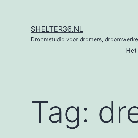
Ga
naar
de
SHELTER36.NL
inhoud
Droomstudio voor dromers, droomwerkers
Het
Tag:
dr