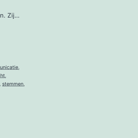
n. Zij…
nicatie
,
ht
,
,
stemmen
,