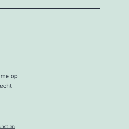
 me op
recht
sende
men
unst en