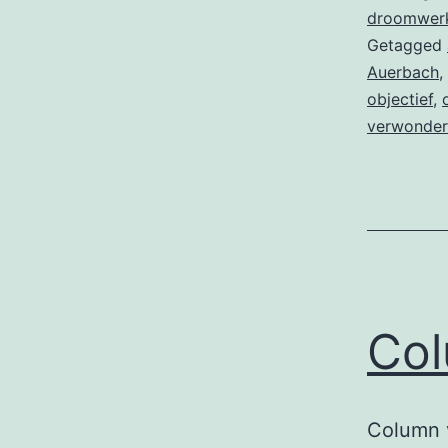
droomwer
Getagged
Auerbach
,
objectief
,
verwonder
Col
Column 