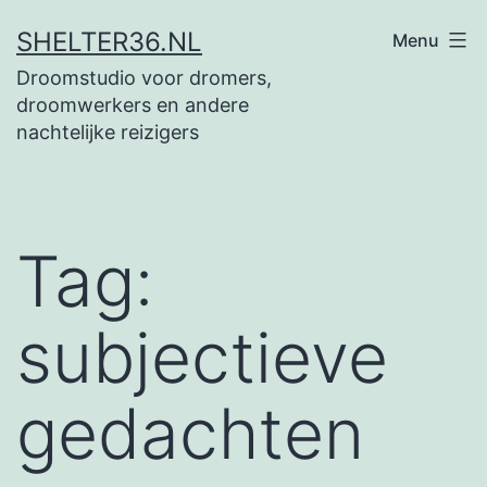
Ga
SHELTER36.NL
Menu
naar
Droomstudio voor dromers,
de
droomwerkers en andere
inhoud
nachtelijke reizigers
Tag:
subjectieve
gedachten