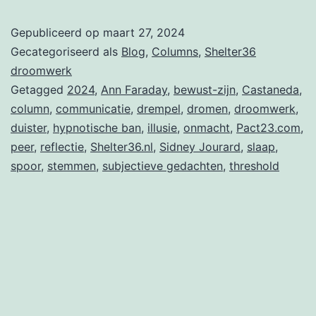
als
Gepubliceerd op
maart 27, 2024
een
Gecategoriseerd als
Blog
,
Columns
,
Shelter36
peer
droomwerk
Getagged
2024
,
Ann Faraday
,
bewust-zijn
,
Castaneda
,
column
,
communicatie
,
drempel
,
dromen
,
droomwerk
,
duister
,
hypnotische ban
,
illusie
,
onmacht
,
Pact23.com
,
peer
,
reflectie
,
Shelter36.nl
,
Sidney Jourard
,
slaap
,
spoor
,
stemmen
,
subjectieve gedachten
,
threshold