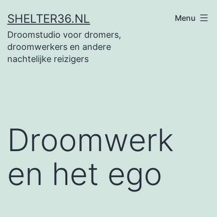
Ga
SHELTER36.NL
Menu
naar
Droomstudio voor dromers,
de
droomwerkers en andere
inhoud
nachtelijke reizigers
Droomwerk
en het ego