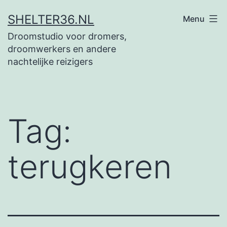
Ga
SHELTER36.NL
Menu
naar
Droomstudio voor dromers,
de
droomwerkers en andere
inhoud
nachtelijke reizigers
Tag:
terugkeren