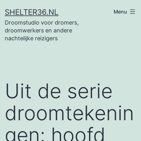
Ga
SHELTER36.NL
Menu
naar
Droomstudio voor dromers,
de
droomwerkers en andere
inhoud
nachtelijke reizigers
Uit de serie
droomtekenin
gen: hoofd