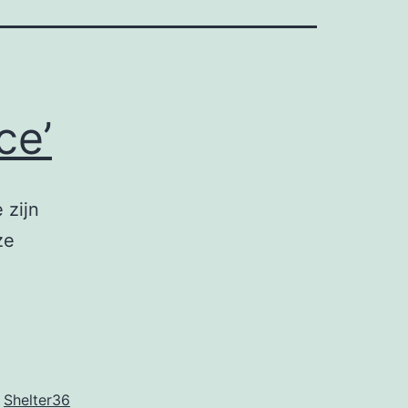
ce’
 zijn
ze
,
Shelter36