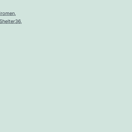
dromen
,
Shelter36
,