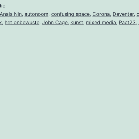
io
Anais Nin
,
autonoom
,
confusing space
,
Corona
,
Deventer
,
k
,
het onbewuste
,
John Cage
,
kunst
,
mixed media
,
Pact23
,