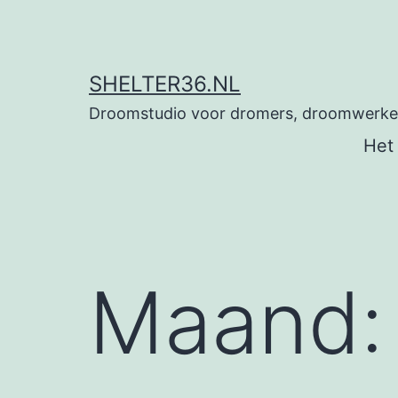
Ga
naar
de
SHELTER36.NL
inhoud
Droomstudio voor dromers, droomwerkers
Het
Maand