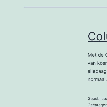
Col
Met de C
van kosm
alledaag
normaal
Gepublice
Gecategor