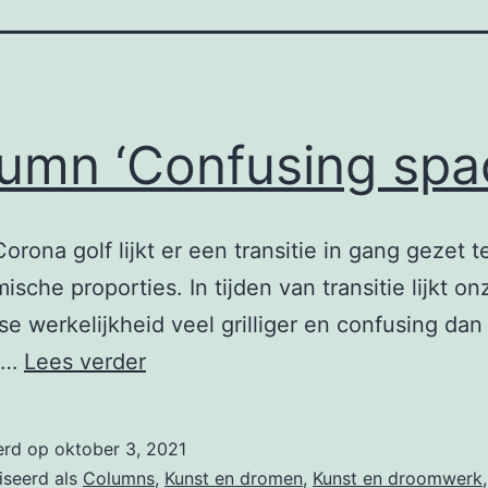
umn ‘Confusing spa
orona golf lijkt er een transitie in gang gezet te
ische proporties. In tijden van transitie lijkt on
se werkelijkheid veel grilliger en confusing dan
Column
.…
Lees verder
‘Confusing
space’
erd op
oktober 3, 2021
iseerd als
Columns
,
Kunst en dromen
,
Kunst en droomwerk