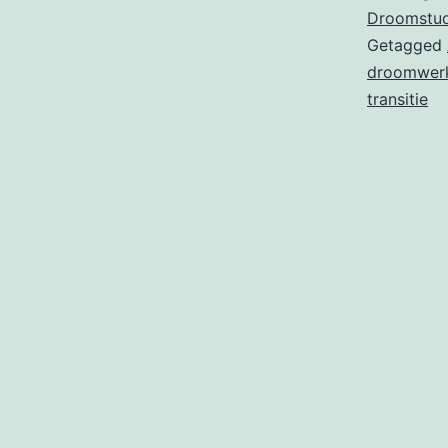
Droomstud
Getagged
droomwer
transitie