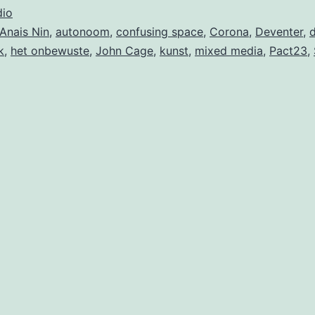
io
Anais Nin
,
autonoom
,
confusing space
,
Corona
,
Deventer
,
k
,
het onbewuste
,
John Cage
,
kunst
,
mixed media
,
Pact23
,