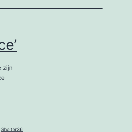
ce’
 zijn
ze
,
Shelter36