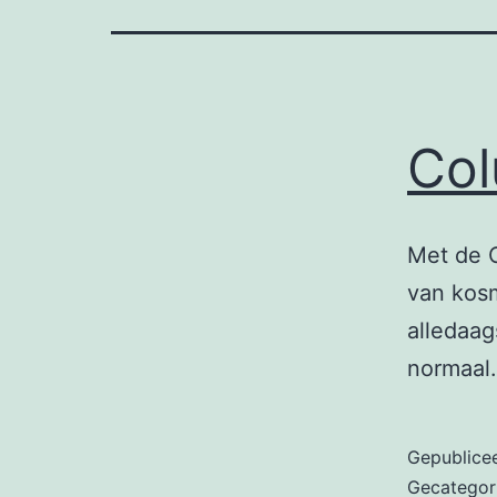
Col
Met de C
van kosm
alledaag
normaal
Gepublice
Gecategor