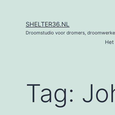
Ga
naar
de
SHELTER36.NL
inhoud
Droomstudio voor dromers, droomwerkers
Het
Tag:
Jo