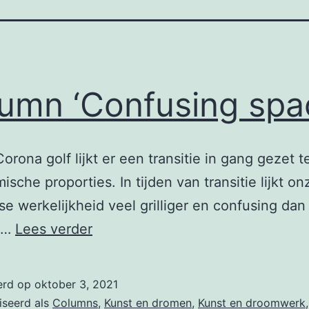
umn ‘Confusing spa
orona golf lijkt er een transitie in gang gezet te
ische proporties. In tijden van transitie lijkt on
se werkelijkheid veel grilliger en confusing dan
Column
.…
Lees verder
‘Confusing
space’
erd op
oktober 3, 2021
iseerd als
Columns
,
Kunst en dromen
,
Kunst en droomwerk