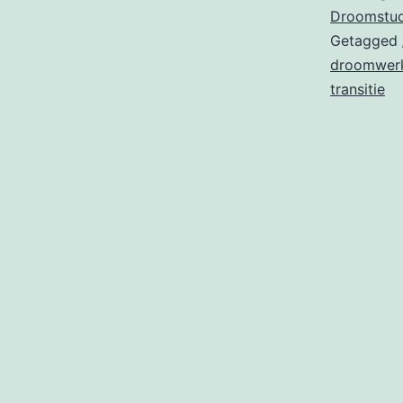
Droomstud
Getagged
droomwer
transitie