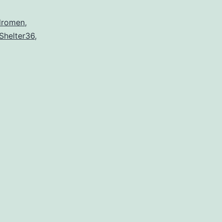
dromen
,
Shelter36
,