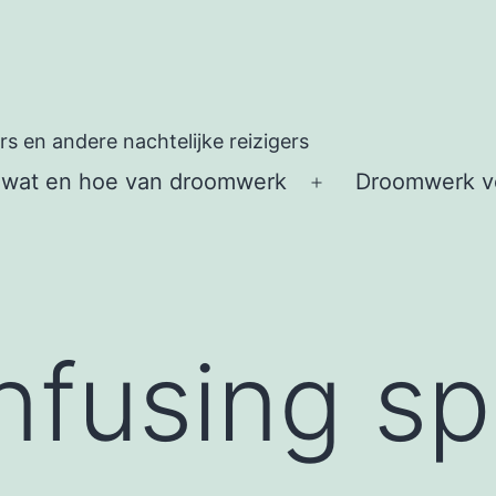
 en andere nachtelijke reizigers
 wat en hoe van droomwerk
Droomwerk vo
Open
menu
nfusing s