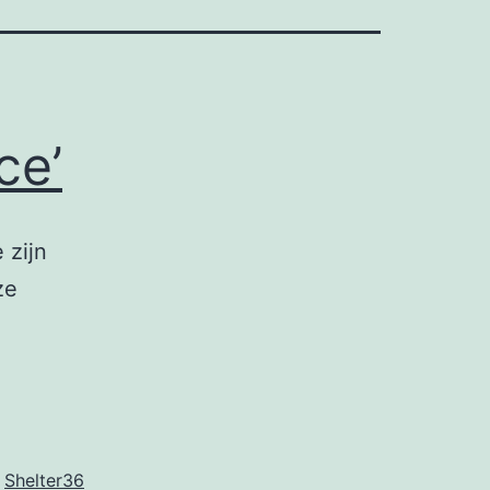
ce’
 zijn
ze
,
Shelter36