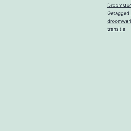
Droomstud
Getagged
droomwer
transitie