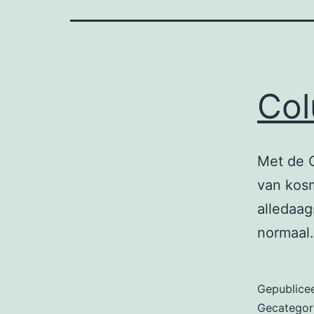
Col
Met de C
van kosm
alledaag
normaal
Gepublice
Gecategor