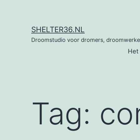
Ga
naar
de
SHELTER36.NL
inhoud
Droomstudio voor dromers, droomwerkers
Het
Tag:
co