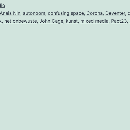
io
Anais Nin
,
autonoom
,
confusing space
,
Corona
,
Deventer
,
k
,
het onbewuste
,
John Cage
,
kunst
,
mixed media
,
Pact23
,