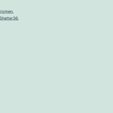
dromen
,
Shelter36
,