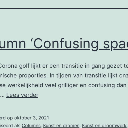
umn ‘Confusing spa
orona golf lijkt er een transitie in gang gezet te
ische proporties. In tijden van transitie lijkt on
se werkelijkheid veel grilliger en confusing dan
Column
.…
Lees verder
‘Confusing
space’
erd op
oktober 3, 2021
iseerd als
Columns
,
Kunst en dromen
,
Kunst en droomwerk