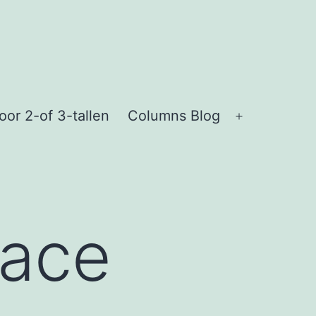
or 2-of 3-tallen
Columns Blog
Open
menu
pace