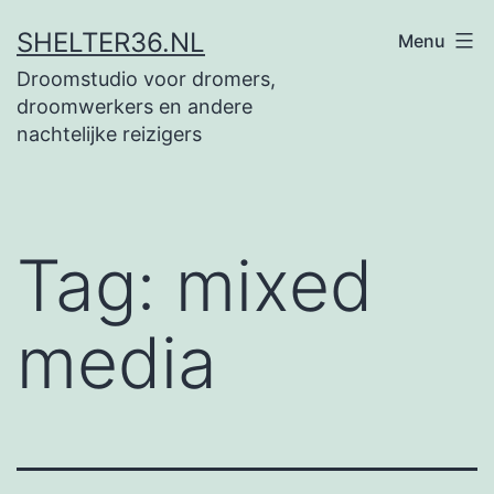
Ga
SHELTER36.NL
Menu
naar
Droomstudio voor dromers,
de
droomwerkers en andere
inhoud
nachtelijke reizigers
Tag:
mixed
media