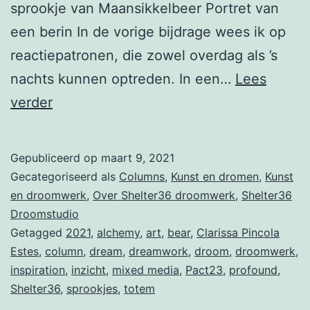
sprookje van Maansikkelbeer Portret van
een berin In de vorige bijdrage wees ik op
reactiepatronen, die zowel overdag als ’s
nachts kunnen optreden. In een…
Lees
Column
verder
voorjaar
2021
Gepubliceerd op
maart 9, 2021
Gecategoriseerd als
Columns
,
Kunst en dromen
,
Kunst
en droomwerk
,
Over Shelter36 droomwerk
,
Shelter36
Droomstudio
Getagged
2021
,
alchemy
,
art
,
bear
,
Clarissa Pincola
Estes
,
column
,
dream
,
dreamwork
,
droom
,
droomwerk
,
inspiration
,
inzicht
,
mixed media
,
Pact23
,
profound
,
Shelter36
,
sprookjes
,
totem