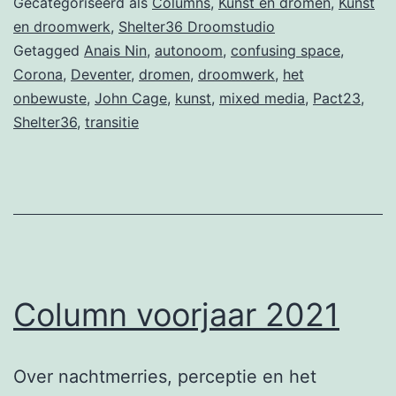
Gecategoriseerd als
Columns
,
Kunst en dromen
,
Kunst
en droomwerk
,
Shelter36 Droomstudio
Getagged
Anais Nin
,
autonoom
,
confusing space
,
Corona
,
Deventer
,
dromen
,
droomwerk
,
het
onbewuste
,
John Cage
,
kunst
,
mixed media
,
Pact23
,
Shelter36
,
transitie
Column voorjaar 2021
Over nachtmerries, perceptie en het