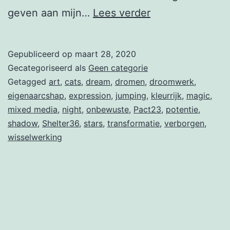
COVID-
geven aan mijn…
Lees verder
19
en
Gepubliceerd op
maart 28, 2020
droomwerk
Gecategoriseerd als
Geen categorie
Getagged
art
,
cats
,
dream
,
dromen
,
droomwerk
,
eigenaarcshap
,
expression
,
jumping
,
kleurrijk
,
magic
,
mixed media
,
night
,
onbewuste
,
Pact23
,
potentie
,
shadow
,
Shelter36
,
stars
,
transformatie
,
verborgen
,
wisselwerking