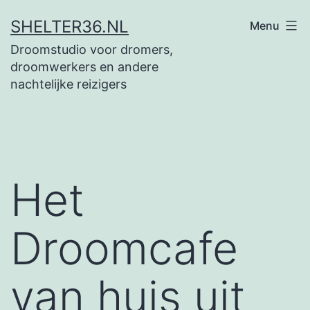
Ga
SHELTER36.NL
Menu
naar
Droomstudio voor dromers,
de
droomwerkers en andere
inhoud
nachtelijke reizigers
Het
Droomcafe
van huis uit