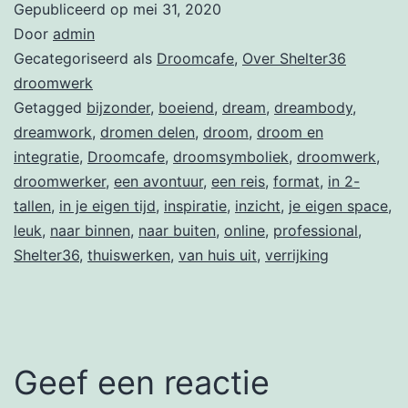
Gepubliceerd op
mei 31, 2020
Door
admin
Gecategoriseerd als
Droomcafe
,
Over Shelter36
droomwerk
Getagged
bijzonder
,
boeiend
,
dream
,
dreambody
,
dreamwork
,
dromen delen
,
droom
,
droom en
integratie
,
Droomcafe
,
droomsymboliek
,
droomwerk
,
droomwerker
,
een avontuur
,
een reis
,
format
,
in 2-
tallen
,
in je eigen tijd
,
inspiratie
,
inzicht
,
je eigen space
,
leuk
,
naar binnen
,
naar buiten
,
online
,
professional
,
Shelter36
,
thuiswerken
,
van huis uit
,
verrijking
Geef een reactie