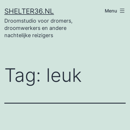
Ga
SHELTER36.NL
Menu
naar
Droomstudio voor dromers,
de
droomwerkers en andere
inhoud
nachtelijke reizigers
Tag:
leuk