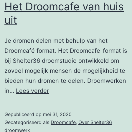
Het Droomcafe van huis
uit
Je dromen delen met behulp van het
Droomcafé format. Het Droomcafe-format is
bij Shelter36 droomstudio ontwikkeld om
zoveel mogelijk mensen de mogelijkheid te
bieden hun dromen te delen. Droomwerken
Het
in…
Lees verder
Droomcafe
van
Gepubliceerd op
mei 31, 2020
huis
Gecategoriseerd als
Droomcafe
,
Over Shelter36
uit
droomwerk