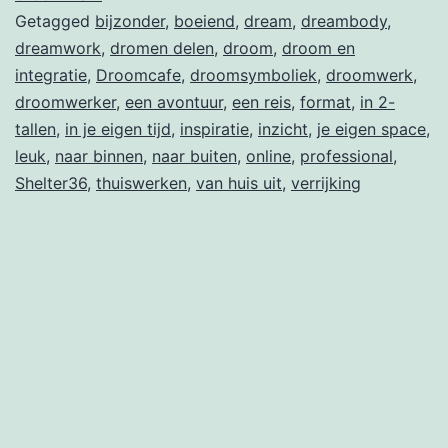
Getagged
bijzonder
,
boeiend
,
dream
,
dreambody
,
dreamwork
,
dromen delen
,
droom
,
droom en
integratie
,
Droomcafe
,
droomsymboliek
,
droomwerk
,
droomwerker
,
een avontuur
,
een reis
,
format
,
in 2-
tallen
,
in je eigen tijd
,
inspiratie
,
inzicht
,
je eigen space
,
leuk
,
naar binnen
,
naar buiten
,
online
,
professional
,
Shelter36
,
thuiswerken
,
van huis uit
,
verrijking