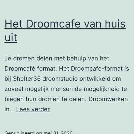
Het Droomcafe van huis
uit
Je dromen delen met behulp van het
Droomcafé format. Het Droomcafe-format is
bij Shelter36 droomstudio ontwikkeld om
zoveel mogelijk mensen de mogelijkheid te
bieden hun dromen te delen. Droomwerken
Het
in…
Lees verder
Droomcafe
van
Gepubliceerd op
mei 31, 2020