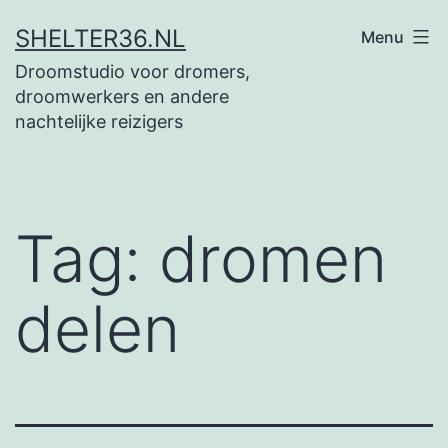
Ga
SHELTER36.NL
Menu
naar
Droomstudio voor dromers,
de
droomwerkers en andere
inhoud
nachtelijke reizigers
Tag:
dromen
delen