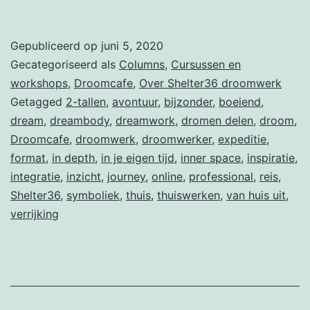
Gepubliceerd op
juni 5, 2020
Gecategoriseerd als
Columns
,
Cursussen en
workshops
,
Droomcafe
,
Over Shelter36 droomwerk
Getagged
2-tallen
,
avontuur
,
bijzonder
,
boeiend
,
dream
,
dreambody
,
dreamwork
,
dromen delen
,
droom
,
Droomcafe
,
droomwerk
,
droomwerker
,
expeditie
,
format
,
in depth
,
in je eigen tijd
,
inner space
,
inspiratie
,
integratie
,
inzicht
,
journey
,
online
,
professional
,
reis
,
Shelter36
,
symboliek
,
thuis
,
thuiswerken
,
van huis uit
,
verrijking