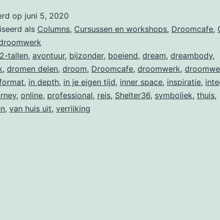
erd op
juni 5, 2020
iseerd als
Columns
,
Cursussen en workshops
,
Droomcafe
,
 droomwerk
2-tallen
,
avontuur
,
bijzonder
,
boeiend
,
dream
,
dreambody
,
k
,
dromen delen
,
droom
,
Droomcafe
,
droomwerk
,
droomwe
format
,
in depth
,
in je eigen tijd
,
inner space
,
inspiratie
,
inte
urney
,
online
,
professional
,
reis
,
Shelter36
,
symboliek
,
thuis
,
en
,
van huis uit
,
verrijking