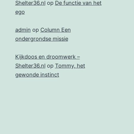
Shelter36.nl
op
De functie van het
ego
admin
op
Column Een
ondergrondse missie
Kijkdoos en droomwerk –
Shelter36.nl
op
Tommy, het
gewonde instinct