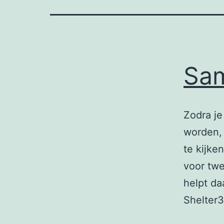
Sam
Zodra je
worden, 
te kijke
voor tw
helpt da
Shelter3