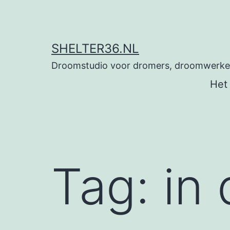
Ga
naar
de
SHELTER36.NL
inhoud
Droomstudio voor dromers, droomwerkers
Het
Tag:
in