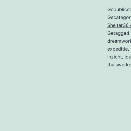
Gepublice
Gecategor
Shelter36
Getagged
dreamwor
expeditie
,
inzicht
,
jo
thuiswerk