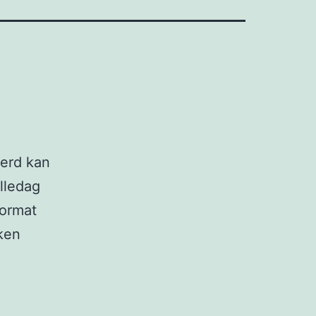
derd kan
alledag
format
ken