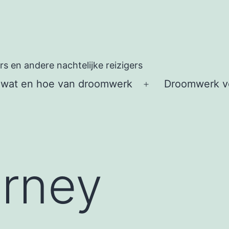
 en andere nachtelijke reizigers
 wat en hoe van droomwerk
Droomwerk vo
Open
menu
urney