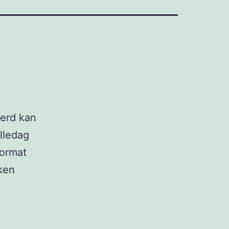
derd kan
alledag
format
ken