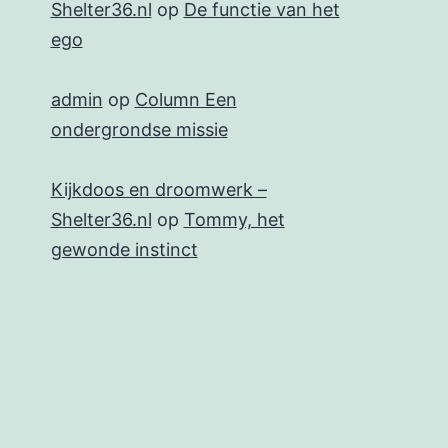
Shelter36.nl
op
De functie van het
ego
admin
op
Column Een
ondergrondse missie
Kijkdoos en droomwerk –
Shelter36.nl
op
Tommy, het
gewonde instinct