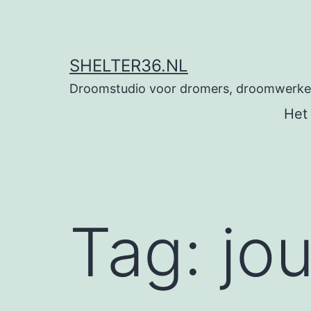
Ga
naar
de
SHELTER36.NL
inhoud
Droomstudio voor dromers, droomwerkers
Het
Tag:
jo