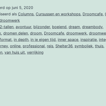
erd op
juni 5, 2020
iseerd als
Columns
,
Cursussen en workshops
,
Droomcafe
,
 droomwerk
2-tallen
,
avontuur
,
bijzonder
,
boeiend
,
dream
,
dreambody
,
k
,
dromen delen
,
droom
,
Droomcafe
,
droomwerk
,
droomwe
format
,
in depth
,
in je eigen tijd
,
inner space
,
inspiratie
,
inte
urney
,
online
,
professional
,
reis
,
Shelter36
,
symboliek
,
thuis
,
en
,
van huis uit
,
verrijking