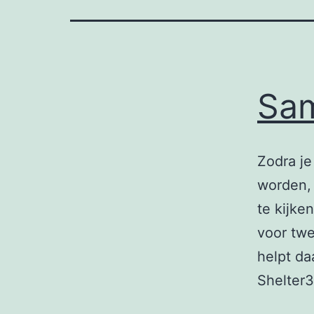
Sam
Zodra je
worden, 
te kijke
voor tw
helpt da
Shelter3