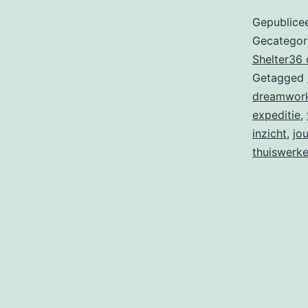
Gepublice
Gecategor
Shelter36
Getagged
dreamwor
expeditie
,
inzicht
,
jo
thuiswerk