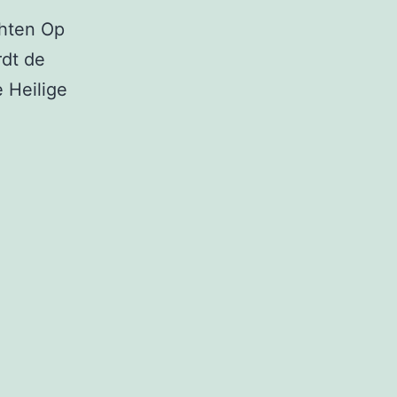
chten Op
dt de
e Heilige