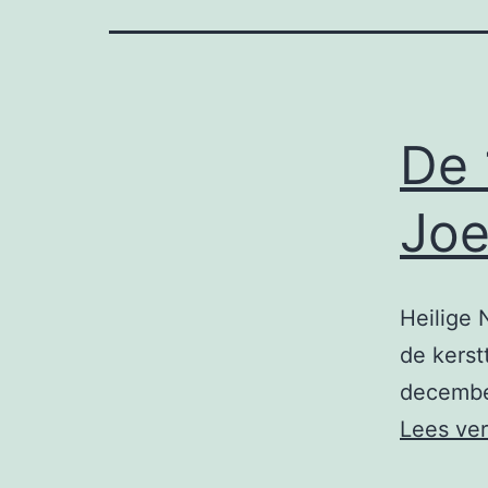
De 
Joel
Heilige 
de kerst
december
Lees ve