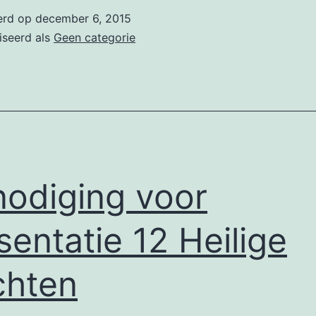
Heilige
erd op
december 6, 2015
Nachten:
iseerd als
Geen categorie
Joeltijd.
nodiging voor
sentatie 12 Heilige
chten