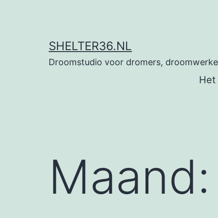
Ga
naar
de
SHELTER36.NL
inhoud
Droomstudio voor dromers, droomwerkers
Het
Maand