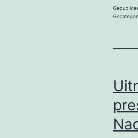
Gepublice
Gecategor
Uit
pre
Na