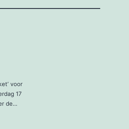
ket’ voor
erdag 17
ver de…