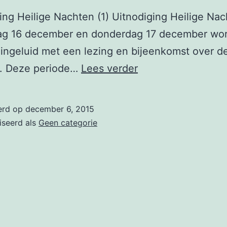
ing Heilige Nachten (1) Uitnodiging Heilige Na
g 16 december en donderdag 17 december wor
d ingeluid met een lezing en bijeenkomst over d
Uitnodiging
. Deze periode…
Lees verder
voor
presentatie
erd op
december 6, 2015
12
iseerd als
Geen categorie
Heilige
Nachten