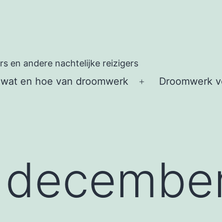
 en andere nachtelijke reizigers
 wat en hoe van droomwerk
Droomwerk vo
Open
menu
:
december