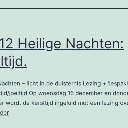
12 Heilige Nachten:
tijd.
Nachten – licht in de duisternis Lezing + ‘lespak
tijd/joeltijd Op woensdag 16 december en dond
 wordt de kersttijd ingeluid met een lezing o
De
rder
12