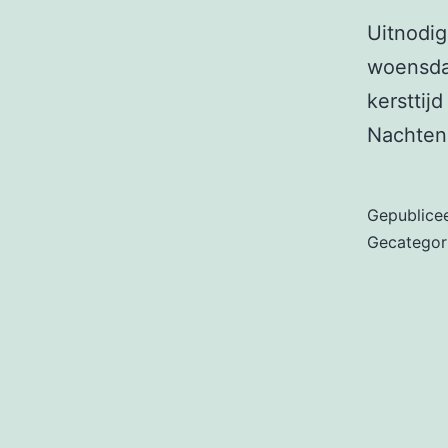
Uitnodig
woensda
kersttij
Nachten
Gepublice
Gecategor