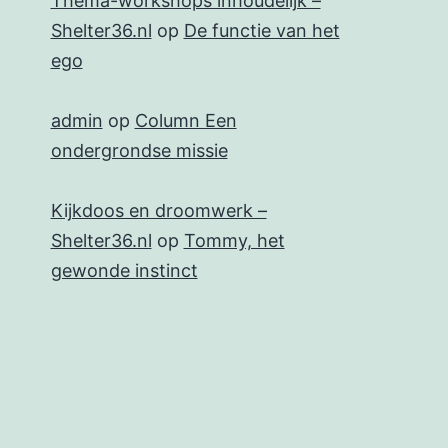
Thema-workshops inhoudelijk –
Shelter36.nl
op
De functie van het
ego
admin
op
Column Een
ondergrondse missie
Kijkdoos en droomwerk –
Shelter36.nl
op
Tommy, het
gewonde instinct