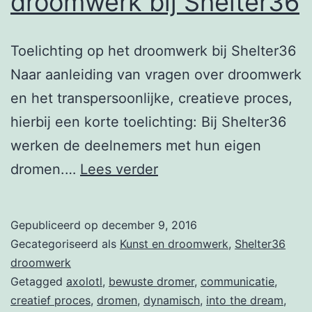
droomwerk bij Shelter36
Toelichting op het droomwerk bij Shelter36
Naar aanleiding van vragen over droomwerk
en het transpersoonlijke, creatieve proces,
hierbij een korte toelichting: Bij Shelter36
werken de deelnemers met hun eigen
Toelichting
dromen.…
Lees verder
op
het
Gepubliceerd op
december 9, 2016
droomwerk
Gecategoriseerd als
Kunst en droomwerk
,
Shelter36
bij
droomwerk
Getagged
axolotl
,
bewuste dromer
,
communicatie
,
Shelter36
creatief proces
,
dromen
,
dynamisch
,
into the dream
,