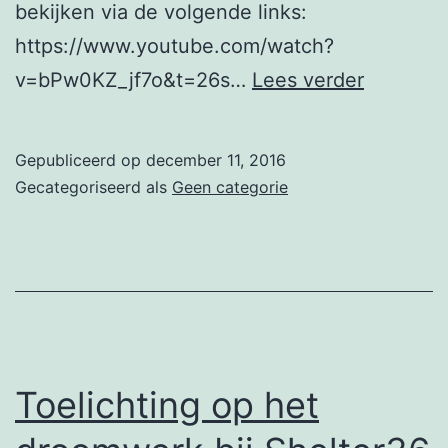
bekijken via de volgende links:
https://www.youtube.com/watch?
Presenta
v=bPw0KZ_jf7o&t=26s…
Lees verder
Joeltijd
en
Gepubliceerd op
december 11, 2016
Heilige
Gecategoriseerd als
Geen categorie
Nachten
op
video
Toelichting op het