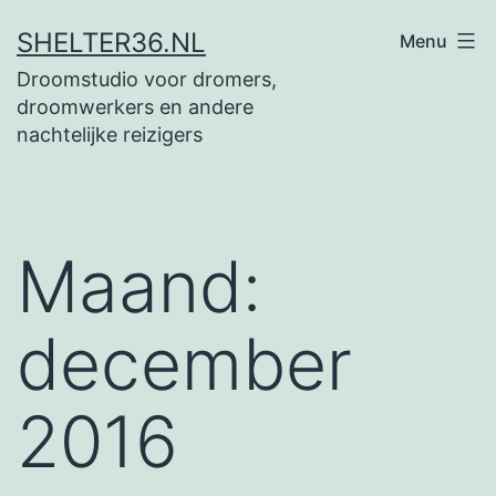
Ga
SHELTER36.NL
Menu
naar
Droomstudio voor dromers,
de
droomwerkers en andere
inhoud
nachtelijke reizigers
Maand:
december
2016