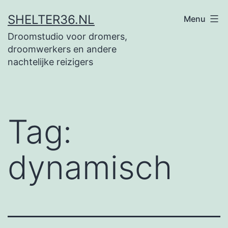
Ga
SHELTER36.NL
Menu
naar
Droomstudio voor dromers,
de
droomwerkers en andere
inhoud
nachtelijke reizigers
Tag:
dynamisch