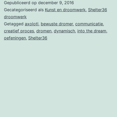
Gepubliceerd op
december 9, 2016
droomwerk
Gecategoriseerd als
Kunst en droomwerk
,
Shelter36
bij
droomwerk
Getagged
axolotl
,
bewuste dromer
,
communicatie
,
Shelter36
creatief proces
,
dromen
,
dynamisch
,
into the dream
,
oefeningen
,
Shelter36