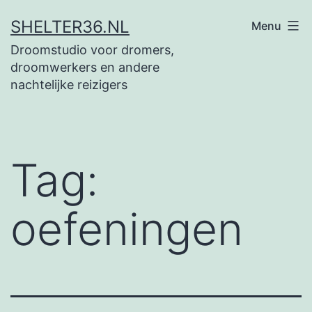
Ga
SHELTER36.NL
Menu
naar
Droomstudio voor dromers,
de
droomwerkers en andere
inhoud
nachtelijke reizigers
Tag:
oefeningen