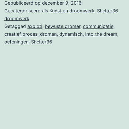
Gepubliceerd op
december 9, 2016
droomwerk
Gecategoriseerd als
Kunst en droomwerk
,
Shelter36
bij
droomwerk
Getagged
axolotl
,
bewuste dromer
,
communicatie
,
Shelter36
creatief proces
,
dromen
,
dynamisch
,
into the dream
,
oefeningen
,
Shelter36