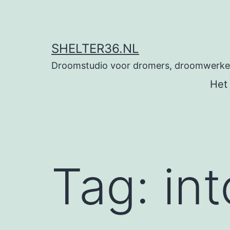
Ga
naar
de
SHELTER36.NL
inhoud
Droomstudio voor dromers, droomwerkers
Het
Tag:
in