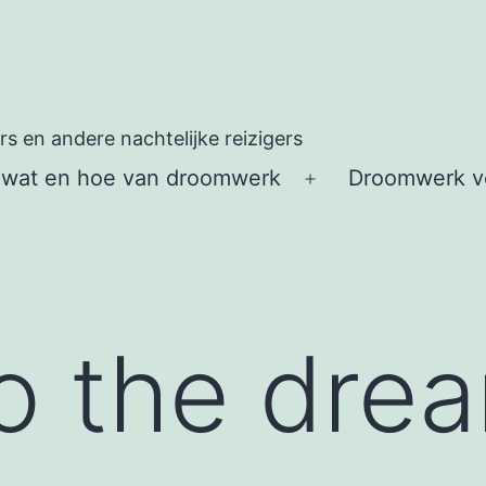
 en andere nachtelijke reizigers
 wat en hoe van droomwerk
Droomwerk vo
Open
menu
to the dre