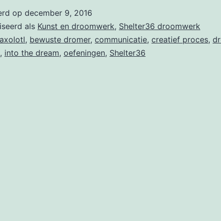
het
erd op
december 9, 2016
droo
iseerd als
Kunst en droomwerk
,
Shelter36 droomwerk
bij
axolotl
,
bewuste dromer
,
communicatie
,
creatief proces
,
d
,
into the dream
,
oefeningen
,
Shelter36
Shelt