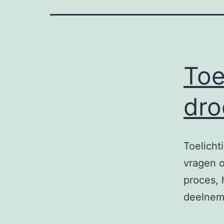
Toe
dro
Toelicht
vragen o
proces, 
deelnem