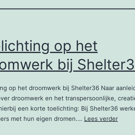
lichting op het
omwerk bij Shelter
ing op het droomwerk bij Shelter36 Naar aanlei
ver droomwerk en het transpersoonlijke, creat
hierbij een korte toelichting: Bij Shelter36 wer
Toelic
ers met hun eigen dromen.…
Lees verder
op