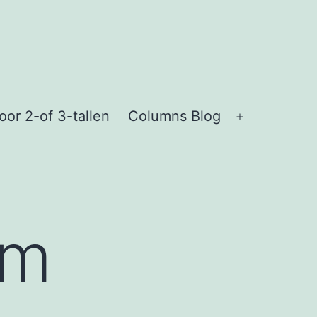
or 2-of 3-tallen
Columns Blog
Open
menu
am