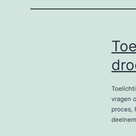
Toe
dro
Toelicht
vragen o
proces, 
deelnem