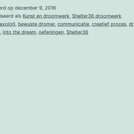
het
erd op
december 9, 2016
droo
iseerd als
Kunst en droomwerk
,
Shelter36 droomwerk
bij
axolotl
,
bewuste dromer
,
communicatie
,
creatief proces
,
d
,
into the dream
,
oefeningen
,
Shelter36
Shelt