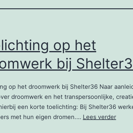
lichting op het
omwerk bij Shelter
ing op het droomwerk bij Shelter36 Naar aanlei
ver droomwerk en het transpersoonlijke, creat
hierbij een korte toelichting: Bij Shelter36 wer
Toelic
ers met hun eigen dromen.…
Lees verder
op