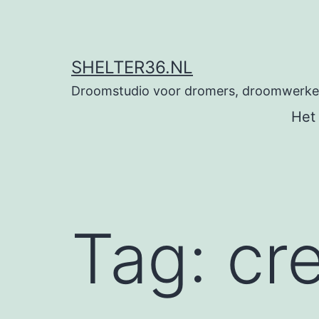
Ga
naar
de
SHELTER36.NL
inhoud
Droomstudio voor dromers, droomwerkers
Het
Tag:
cr