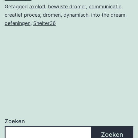
Getagged
axolotl
,
bewuste dromer
,
communicatie
,
Shelter36
creatief proces
,
dromen
,
dynamisch
,
into the dream
,
oefeningen
,
Shelter36
Zoeken
Zoeken