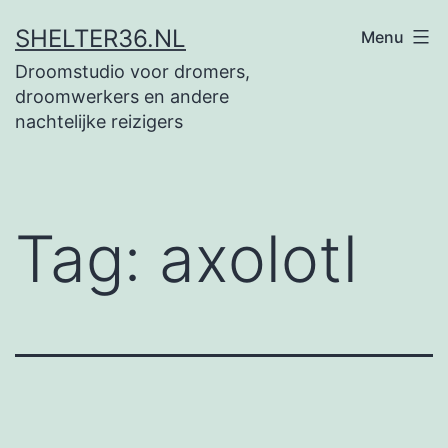
Ga
SHELTER36.NL
Menu
naar
Droomstudio voor dromers,
de
droomwerkers en andere
inhoud
nachtelijke reizigers
Tag:
axolotl