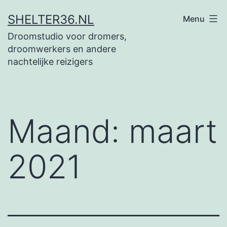
Ga
SHELTER36.NL
Menu
naar
Droomstudio voor dromers,
de
droomwerkers en andere
inhoud
nachtelijke reizigers
Maand:
maart
2021