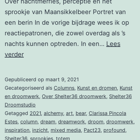
Over nachtmerries, perceptie en het
sprookje van Maansikkelbeer Portret van
een berin In de vorige bijdrage wees ik op
reactiepatronen, die zowel overdag als ’s
nachts kunnen optreden. In een…
Lees
Column
verder
voorjaar
2021
Gepubliceerd op
maart 9, 2021
Gecategoriseerd als
Columns
,
Kunst en dromen
,
Kunst
en droomwerk
,
Over Shelter36 droomwerk
,
Shelter36
Droomstudio
Getagged
2021
,
alchemy
,
art
,
bear
,
Clarissa Pincola
Estes
,
column
,
dream
,
dreamwork
,
droom
,
droomwerk
,
inspiration
,
inzicht
,
mixed media
,
Pact23
,
profound
,
Shelter36
,
sprookjes
,
totem