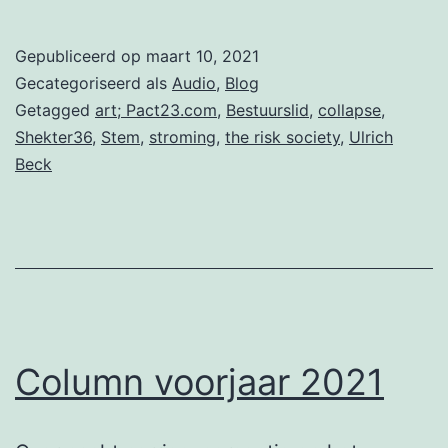
bestuurslid
in
Gepubliceerd op
maart 10, 2021
gesprek
Gecategoriseerd als
Audio
,
Blog
met
Getagged
art; Pact23.com
,
Bestuurslid
,
collapse
,
Shekter36
,
Stem
,
stroming
,
the risk society
,
Ulrich
verslaggever
Beck
Column voorjaar 2021