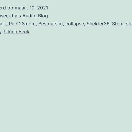
in
erd op
maart 10, 2021
gesprek
iseerd als
Audio
,
Blog
met
art; Pact23.com
,
Bestuurslid
,
collapse
,
Shekter36
,
Stem
,
st
y
,
Ulrich Beck
verslaggever