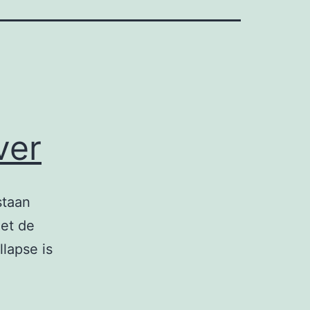
ver
staan
met de
lapse is