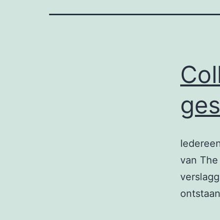
Col
ges
Iedereen
van The 
verslagg
ontstaa