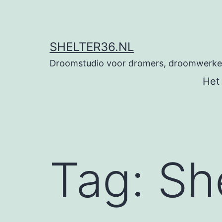
Ga
naar
de
SHELTER36.NL
inhoud
Droomstudio voor dromers, droomwerkers
Het
Tag:
Sh