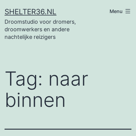
Ga
SHELTER36.NL
Menu
naar
Droomstudio voor dromers,
de
droomwerkers en andere
inhoud
nachtelijke reizigers
Tag:
naar
binnen