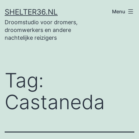
Ga
SHELTER36.NL
Menu
naar
Droomstudio voor dromers,
de
droomwerkers en andere
inhoud
nachtelijke reizigers
Tag:
Castaneda