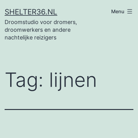
Ga
SHELTER36.NL
Menu
naar
Droomstudio voor dromers,
de
droomwerkers en andere
inhoud
nachtelijke reizigers
Tag:
lijnen