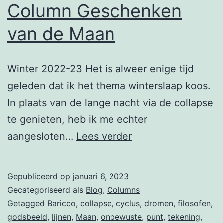
Column Geschenken
van de Maan
Winter 2022-23 Het is alweer enige tijd
geleden dat ik het thema winterslaap koos.
In plaats van de lange nacht via de collapse
te genieten, heb ik me echter
Column
aangesloten…
Lees verder
Geschenken
van
Gepubliceerd op
januari 6, 2023
de
Gecategoriseerd als
Blog
,
Columns
Maan
Getagged
Baricco
,
collapse
,
cyclus
,
dromen
,
filosofen
,
godsbeeld
,
lijnen
,
Maan
,
onbewuste
,
punt
,
tekening
,