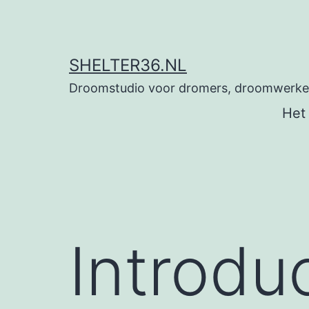
Ga
naar
de
SHELTER36.NL
inhoud
Droomstudio voor dromers, droomwerkers
Het
Introdu