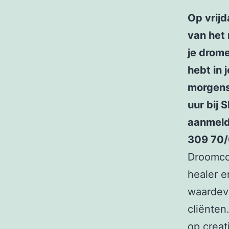
Op vrijd
van het 
je drome
hebt in 
morgens 
uur bij 
aanmeld
309 70
Droomcoa
healer e
waardevo
cliënten
op creat