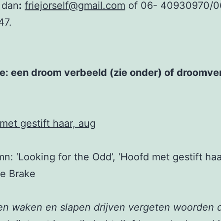
 dan
:
friejorself@gmail.com
of 06- 40930970/0
47.
tie: een droom verbeeld (zie onder) of droomve
mn: ‘Looking for the Odd’, ‘Hoofd met gestift haar
te Brake
sen waken en slapen drijven vergeten woorden 