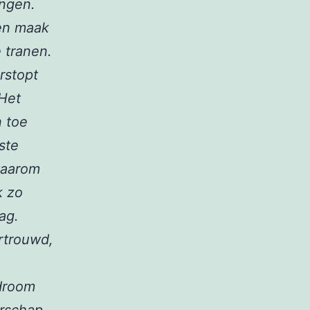
ingen.
 en maak
 tranen.
rstopt
 Het
n toe
ste
 waarom
k zo
ag.
rtrouwd,
 droom