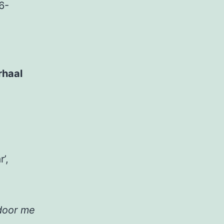
6-
rhaal
’,
door me