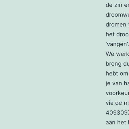
de zin e
droomwer
dromen t
het dro
‘vangen’
We werk
breng du
hebt om
je van h
voorkeu
via de m
4093097
aan het 