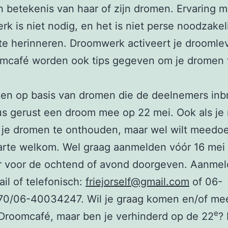
n betekenis van haar of zijn dromen. Ervaring m
k is niet nodig, en het is niet perse noodzakel
e herinneren. Droomwerk activeert je droomle
omcafé worden ook tips gegeven om je dromen 
.
en op basis van dromen die de deelnemers inb
s gerust een droom mee op 22 mei. Ook als je
 je dromen te onthouden, maar wel wilt meedo
arte welkom. Wel graag aanmelden vóór 16 mei 
r voor de ochtend of avond doorgeven. Aanme
ail of telefonisch:
friejorself@gmail.com
of 06-
0/06-40034247. Wil je graag komen en/of m
e
Droomcafé, maar ben je verhinderd op de 22
? 