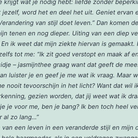
e krijgt wat je nodig hebt: liefde zonder beperk
 jezelf, word het en deel het uit. Geniet ervan
 Verandering van stijl doet leven.” Dan komen de
ijn tenen en nog dieper. Uiting van een diep ve
. En ik weet dat mijn ziekte hiervan is gemaakt.
zelfs tot me: “Ik zit goed verstopt en maak af e
idje – jasmijnthee graag want dat geeft de mee
Dan luister je en geef je me wat ik vraag. Maar
me nooit tevoorschijn in het licht? Want dat wil i
rkenning, gezien worden, dat jij weet wat ik dra
e je voor me, ben je bang? Ik ben toch heel ve
er al zo lang…”
 van een leven in een veranderde stijl en mijn