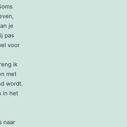
 Soms
leven,
an je
ij pas
oel voor
reng ik
ken met
nd wordt.
 in het
s naar