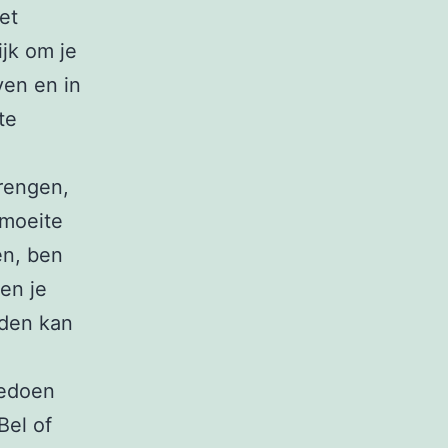
et
ijk om je
ven en in
te
rengen,
 moeite
en, ben
en je
lden kan
eedoen
Bel of