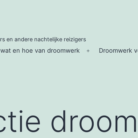
 en andere nachtelijke reizigers
 wat en hoe van droomwerk
Droomwerk vo
Open
menu
ctie droo