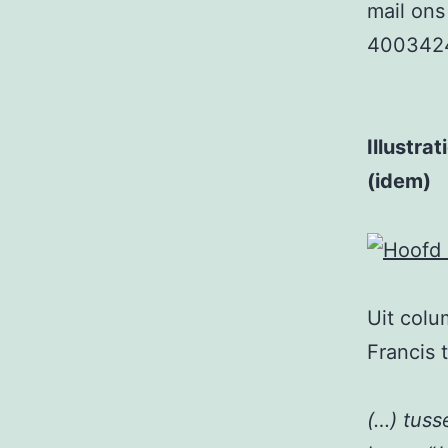
mail ons
400342
Illustra
(idem)
Uit colu
Francis 
(…) tus