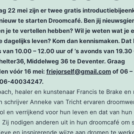
ag 22 mei zijn er twee gratis introductiebijee
nieuw te starten Droomcafé. Ben jij nieuwsgie
n je te vertellen hebben? Wil je weten wat je 
je dagelijks leven? Kom dan kennismaken. Dat 
van 10.00 – 12.00 uur of ’s avonds van 19.30 
Shelter36, Middelweg 36 te Deventer. Graag
en vóór 16 mei:
friejorself@gmail.com
of 06 –
/06-40034247.
ch, healer en kunstenaar Francis te Brake en 
n schrijver Anneke van Tricht ervaren droomwer
l en verrijkend voor hun leven en dat van hun
. Zij nodigen anderen uit in hun droomcafé om
ieve en inspirerende wijze aan dromen te werk