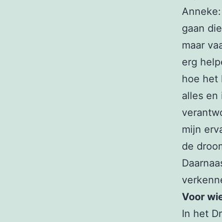
Anneke: 
gaan die
maar vaa
erg help
hoe het 
alles en
verantwo
mijn erv
de droom
Daarnaas
verkenn
Voor wi
In het D