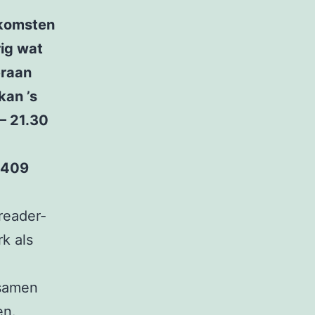
nkomsten
rig wat
eraan
kan ’s
– 21.30
 409
reader-
k als
 samen
en.