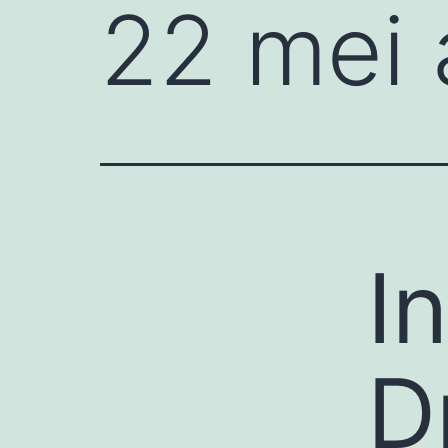
22 mei 
I
D