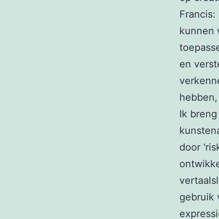
Francis:
kunnen 
toepasse
en verst
verkenn
hebben,
Ik breng
kunsten
door ‘ri
ontwikk
vertaals
gebruik 
expressi