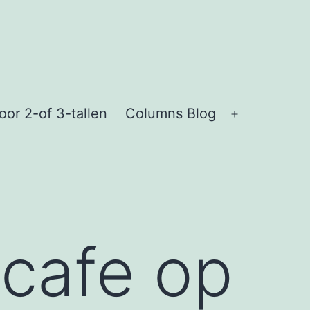
or 2-of 3-tallen
Columns Blog
Open
menu
mcafe op