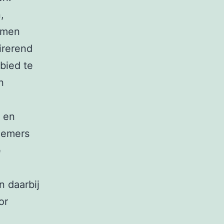
,
omen
irerend
bied te
n
r en
nemers
e
n daarbij
or