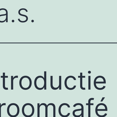
a.s.
ntroductie
roomcafé