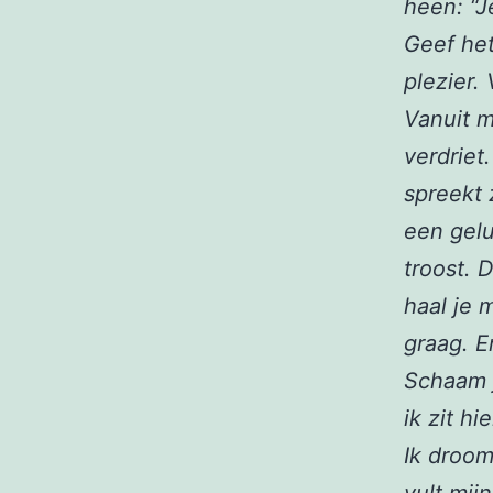
heen: “J
Geef het
plezier.
Vanuit m
verdriet
spreekt 
een gelu
troost. 
haal je 
graag. E
Schaam j
ik zit hi
Ik droom