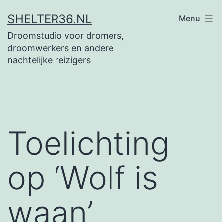
Ga
SHELTER36.NL
Menu
naar
Droomstudio voor dromers,
de
droomwerkers en andere
inhoud
nachtelijke reizigers
Toelichting
op ‘Wolf is
waan’