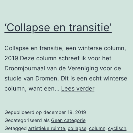
‘Collapse en transitie’
Collapse en transitie, een winterse column,
2019 Deze column schreef ik voor het
Droomjournaal van de Vereniging voor de
studie van Dromen. Dit is een echt winterse
‘Collapse
column, want een…
Lees verder
en
transitie’
Gepubliceerd op
december 19, 2019
Gecategoriseerd als
Geen categorie
Getagged
artistieke ruimte
,
collapse
,
column
,
cyclisch
,