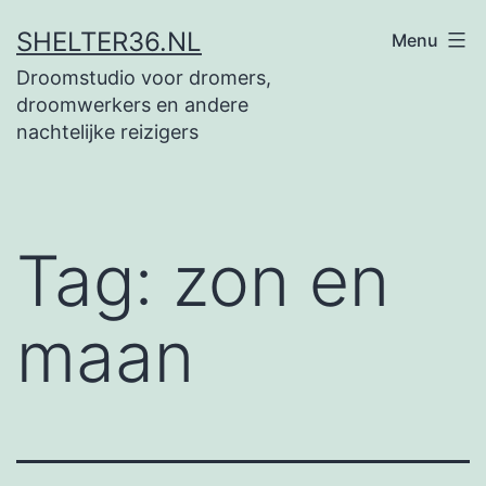
Ga
SHELTER36.NL
Menu
naar
Droomstudio voor dromers,
de
droomwerkers en andere
inhoud
nachtelijke reizigers
Tag:
zon en
maan