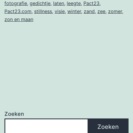
fotografie
,
gedichtje
,
laten
,
leegte
,
Pact23
,
Pact23.com
,
stillness
,
visie
,
winter
,
zand
,
zee
,
zomer
,
zon en maan
Zoeken
Zoeken