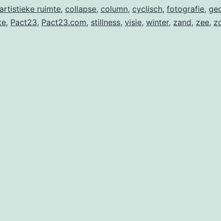
artistieke ruimte
,
collapse
,
column
,
cyclisch
,
fotografie
,
ged
te
,
Pact23
,
Pact23.com
,
stillness
,
visie
,
winter
,
zand
,
zee
,
z