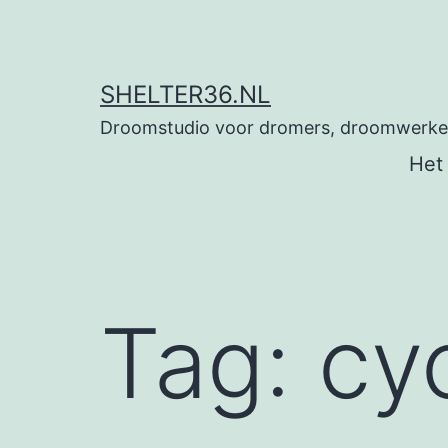
Ga
naar
de
SHELTER36.NL
inhoud
Droomstudio voor dromers, droomwerkers
Het
Tag:
cy