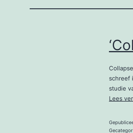
‘Co
Collapse
schreef 
studie v
Lees ve
Gepublice
Gecategor