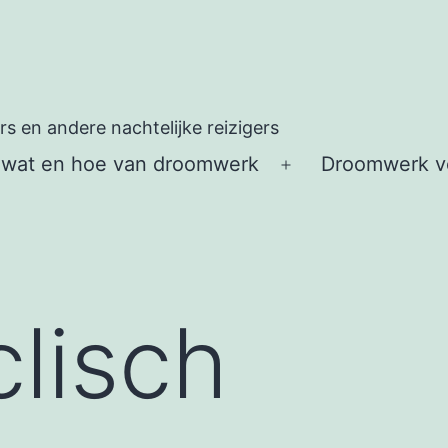
 en andere nachtelijke reizigers
 wat en hoe van droomwerk
Droomwerk vo
Open
menu
clisch