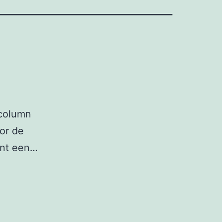
 column
or de
ant een…