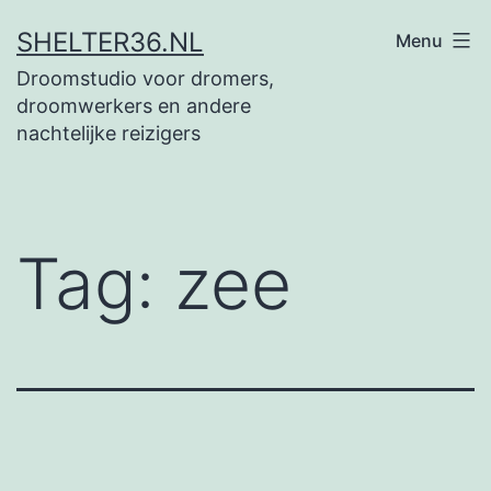
Ga
SHELTER36.NL
Menu
naar
Droomstudio voor dromers,
de
droomwerkers en andere
inhoud
nachtelijke reizigers
Tag:
zee