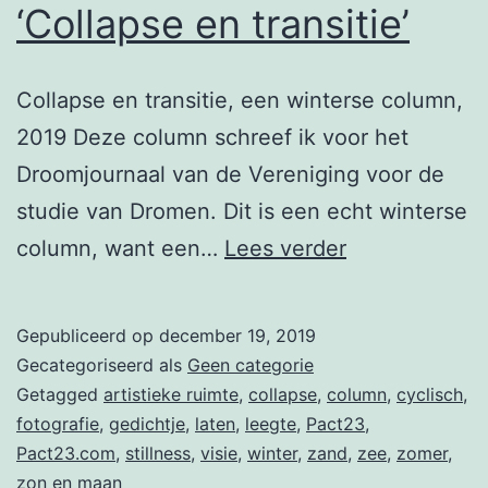
‘Collapse en transitie’
Collapse en transitie, een winterse column,
2019 Deze column schreef ik voor het
Droomjournaal van de Vereniging voor de
studie van Dromen. Dit is een echt winterse
‘Collapse
column, want een…
Lees verder
en
transitie’
Gepubliceerd op
december 19, 2019
Gecategoriseerd als
Geen categorie
Getagged
artistieke ruimte
,
collapse
,
column
,
cyclisch
,
fotografie
,
gedichtje
,
laten
,
leegte
,
Pact23
,
Pact23.com
,
stillness
,
visie
,
winter
,
zand
,
zee
,
zomer
,
zon en maan