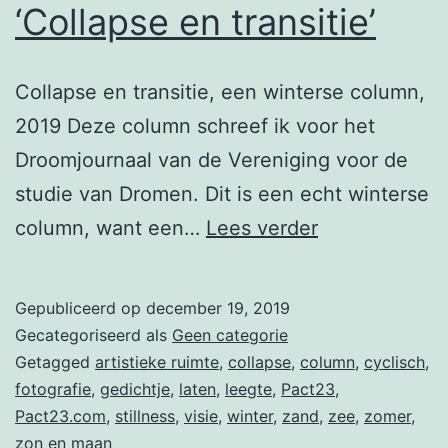
‘Collapse en transitie’
Collapse en transitie, een winterse column,
2019 Deze column schreef ik voor het
Droomjournaal van de Vereniging voor de
studie van Dromen. Dit is een echt winterse
‘Collapse
column, want een…
Lees verder
en
transitie’
Gepubliceerd op
december 19, 2019
Gecategoriseerd als
Geen categorie
Getagged
artistieke ruimte
,
collapse
,
column
,
cyclisch
,
fotografie
,
gedichtje
,
laten
,
leegte
,
Pact23
,
Pact23.com
,
stillness
,
visie
,
winter
,
zand
,
zee
,
zomer
,
zon en maan