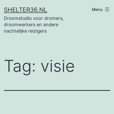
Ga
SHELTER36.NL
Menu
naar
Droomstudio voor dromers,
de
droomwerkers en andere
inhoud
nachtelijke reizigers
Tag:
visie