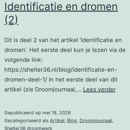
Identificatie en dromen
(2)
Dit is deel 2 van het artikel ‘Identificatie en
dromen’. Het eerste deel kun je lezen via de
volgende link:
https://shelter36.nl/blog/identificatie-en-
dromen-deel-1/ In het eerste deel van dit
Ident
artikel (zie Droomjournaal,…
Lees verder
en
drom
Gepubliceerd op
mei 18, 2026
(2)
Gecategoriseerd als
Artikel
,
Blog
,
Droomjournaal
,
Shelter36 droomwerk