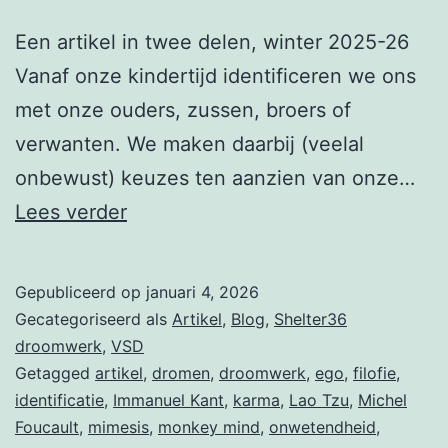
Een artikel in twee delen, winter 2025-26
Vanaf onze kindertijd identificeren we ons
met onze ouders, zussen, broers of
verwanten. We maken daarbij (veelal
onbewust) keuzes ten aanzien van onze…
Identificatie
Lees verder
en
dromen
Gepubliceerd op
januari 4, 2026
(deel
Gecategoriseerd als
Artikel
,
Blog
,
Shelter36
1)
droomwerk
,
VSD
Getagged
artikel
,
dromen
,
droomwerk
,
ego
,
filofie
,
identificatie
,
Immanuel Kant
,
karma
,
Lao Tzu
,
Michel
Foucault
,
mimesis
,
monkey mind
,
onwetendheid
,