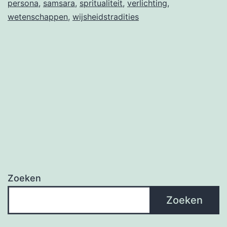
persona
,
samsara
,
spritualiteit
,
verlichting
,
wetenschappen
,
wijsheidstradities
Zoeken
Zoeken