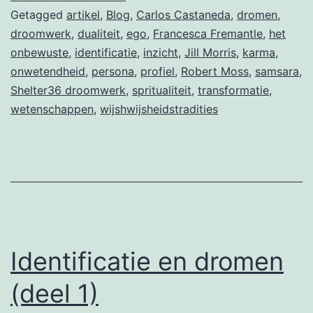
Getagged
artikel
,
Blog
,
Carlos Castaneda
,
dromen
,
droomwerk
,
dualiteit
,
ego
,
Francesca Fremantle
,
het
onbewuste
,
identificatie
,
inzicht
,
Jill Morris
,
karma
,
onwetendheid
,
persona
,
profiel
,
Robert Moss
,
samsara
,
Shelter36 droomwerk
,
spritualiteit
,
transformatie
,
wetenschappen
,
wijshwijsheidstradities
Identificatie en dromen
(deel 1)