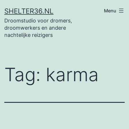
Ga
SHELTER36.NL
Menu
naar
Droomstudio voor dromers,
de
droomwerkers en andere
inhoud
nachtelijke reizigers
Tag:
karma