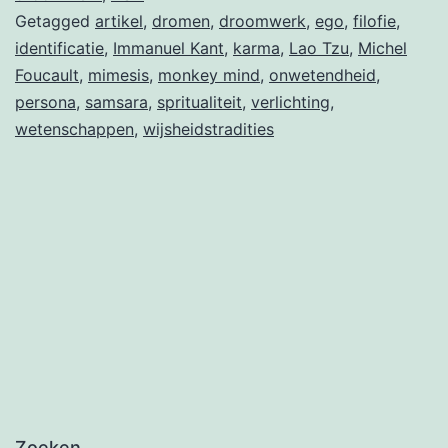
Getagged
artikel
,
dromen
,
droomwerk
,
ego
,
filofie
,
identificatie
,
Immanuel Kant
,
karma
,
Lao Tzu
,
Michel
Foucault
,
mimesis
,
monkey mind
,
onwetendheid
,
persona
,
samsara
,
spritualiteit
,
verlichting
,
wetenschappen
,
wijsheidstradities
Zoeken