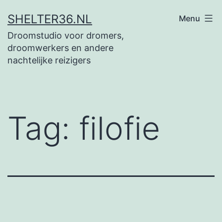
Ga
SHELTER36.NL
Menu
naar
Droomstudio voor dromers,
de
droomwerkers en andere
inhoud
nachtelijke reizigers
Tag:
filofie