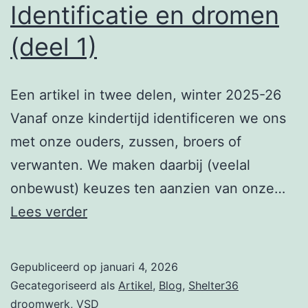
Identificatie en dromen
(deel 1)
Een artikel in twee delen, winter 2025-26
Vanaf onze kindertijd identificeren we ons
met onze ouders, zussen, broers of
verwanten. We maken daarbij (veelal
onbewust) keuzes ten aanzien van onze…
Identificatie
Lees verder
en
dromen
Gepubliceerd op
januari 4, 2026
(deel
Gecategoriseerd als
Artikel
,
Blog
,
Shelter36
1)
droomwerk
,
VSD