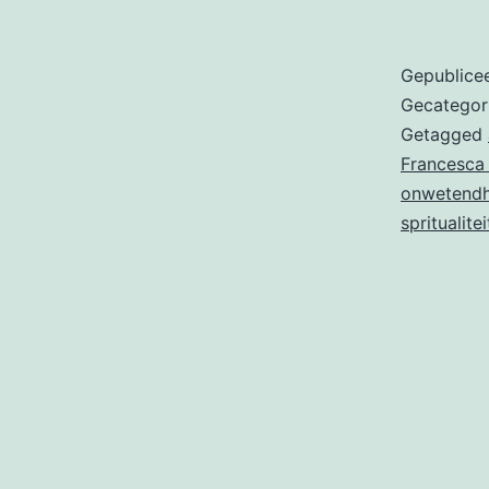
Gepublice
Gecategor
Getagged
Francesca
onwetendh
spritualitei