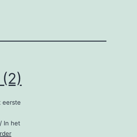
 (2)
t eerste
/ In het
Identificatie
rder