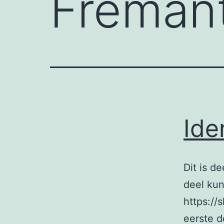
Fremant
Ide
Dit is de
deel kun
https://
eerste d