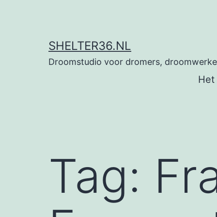
Ga
naar
de
SHELTER36.NL
inhoud
Droomstudio voor dromers, droomwerkers
Het
Tag:
Fr