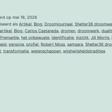
erd op
mei 18, 2026
iseerd als
Artikel
,
Blog
,
Droomjournaal
,
Shelter36 droomwe
artikel
,
Blog
,
Carlos Castaneda
,
dromen
,
droomwerk
,
dualit
 Fremantle
,
het onbewuste
,
identificatie
,
inzicht
,
Jill Morris
,
eid
,
persona
,
profiel
,
Robert Moss
,
samsara
,
Shelter36 dr
t
,
transformatie
,
wetenschappen
,
wijshwijsheidstradities