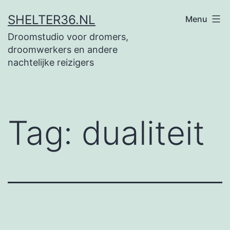
Ga
SHELTER36.NL
Menu
naar
Droomstudio voor dromers,
de
droomwerkers en andere
inhoud
nachtelijke reizigers
Tag:
dualiteit