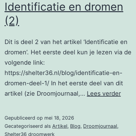
Identificatie en dromen
(2)
Dit is deel 2 van het artikel ‘Identificatie en
dromen’. Het eerste deel kun je lezen via de
volgende link:
https://shelter36.nl/blog/identificatie-en-
dromen-deel-1/ In het eerste deel van dit
Ident
artikel (zie Droomjournaal,…
Lees verder
en
drom
Gepubliceerd op
mei 18, 2026
(2)
Gecategoriseerd als
Artikel
,
Blog
,
Droomjournaal
,
Shelter36 droomwerk