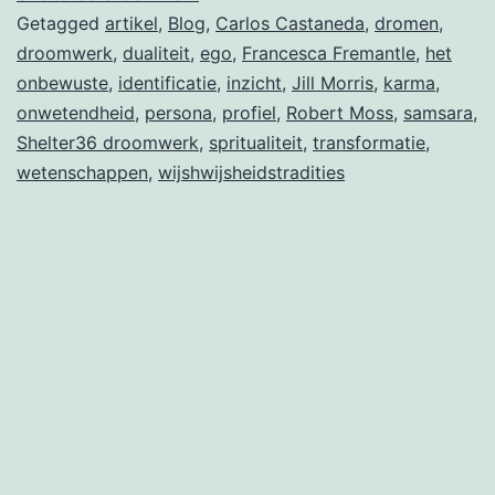
Getagged
artikel
,
Blog
,
Carlos Castaneda
,
dromen
,
droomwerk
,
dualiteit
,
ego
,
Francesca Fremantle
,
het
onbewuste
,
identificatie
,
inzicht
,
Jill Morris
,
karma
,
onwetendheid
,
persona
,
profiel
,
Robert Moss
,
samsara
,
Shelter36 droomwerk
,
spritualiteit
,
transformatie
,
wetenschappen
,
wijshwijsheidstradities