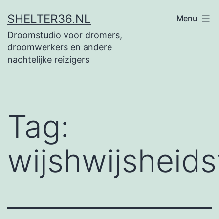
Ga
SHELTER36.NL
Menu
naar
Droomstudio voor dromers,
de
droomwerkers en andere
inhoud
nachtelijke reizigers
Tag:
wijshwijsheids