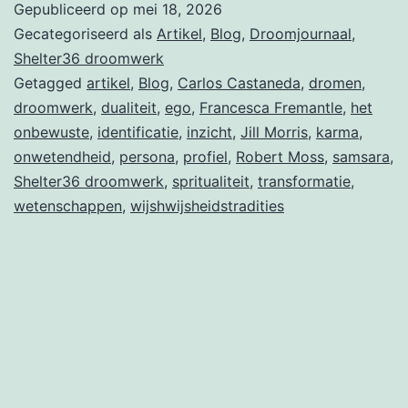
Gepubliceerd op
mei 18, 2026
(2)
Gecategoriseerd als
Artikel
,
Blog
,
Droomjournaal
,
Shelter36 droomwerk
Getagged
artikel
,
Blog
,
Carlos Castaneda
,
dromen
,
droomwerk
,
dualiteit
,
ego
,
Francesca Fremantle
,
het
onbewuste
,
identificatie
,
inzicht
,
Jill Morris
,
karma
,
onwetendheid
,
persona
,
profiel
,
Robert Moss
,
samsara
,
Shelter36 droomwerk
,
spritualiteit
,
transformatie
,
wetenschappen
,
wijshwijsheidstradities