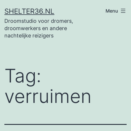
Ga
SHELTER36.NL
Menu
naar
Droomstudio voor dromers,
de
droomwerkers en andere
inhoud
nachtelijke reizigers
Tag:
verruimen