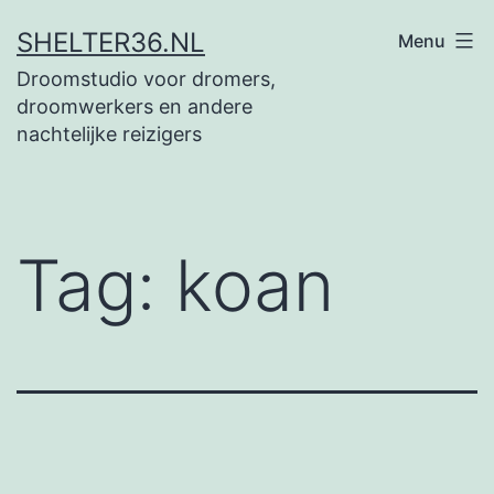
Ga
SHELTER36.NL
Menu
naar
Droomstudio voor dromers,
de
droomwerkers en andere
inhoud
nachtelijke reizigers
Tag:
koan