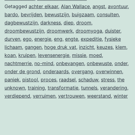
Getagged
achter elkaar
,
Alan Wallace
,
angst
,
avontuur
,
bardo
,
bevrijden
,
bewustzijn
,
buigzaam
,
consulten
,
dagbewustzijn
,
darkness
,
diep
,
droom
,
droombewustzijn
,
droomwerk
,
droomyoga
,
duister
,
durven
,
ego
,
energie
,
eng
,
engte
,
expeditie
,
fysieke
lichaam
,
gangen
,
hoge druk vat
,
inzicht
,
keuzes
,
klem
,
koan
,
kruipen
,
levensenergie
,
missie
,
moed
,
nachtmerrie
,
no-mind
,
onbevangen
,
onbewuste
,
onder
,
onder de grond
,
onderaards
,
overgang
,
overwinnen
,
paniek
,
pistool
,
proces
,
raadsel
,
schaduw
,
stress
,
the
unknown
,
training
,
transformatie
,
tunnels
,
verandering
,
verdiepend
,
verruimen
,
vertrouwen
,
weerstand
,
winter