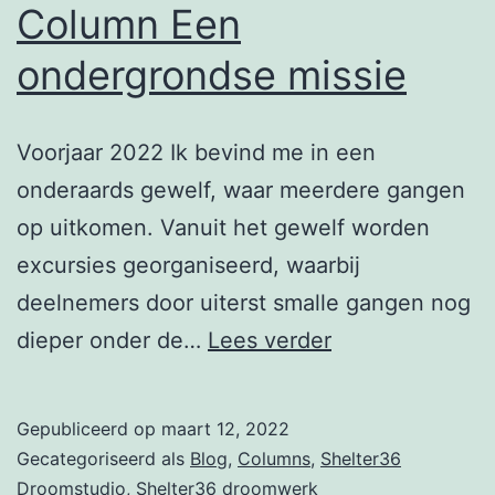
Column Een
ondergrondse missie
Voorjaar 2022 Ik bevind me in een
onderaards gewelf, waar meerdere gangen
op uitkomen. Vanuit het gewelf worden
excursies georganiseerd, waarbij
deelnemers door uiterst smalle gangen nog
Column
dieper onder de…
Lees verder
Een
ondergrondse
Gepubliceerd op
maart 12, 2022
missie
Gecategoriseerd als
Blog
,
Columns
,
Shelter36
Droomstudio
,
Shelter36 droomwerk