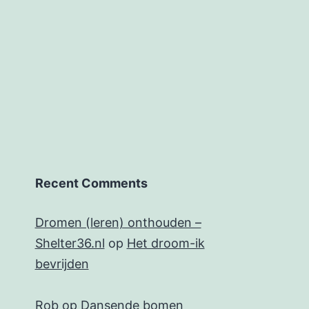
Recent Comments
Dromen (leren) onthouden –
Shelter36.nl
op
Het droom-ik
bevrijden
Rob
op
Dansende bomen