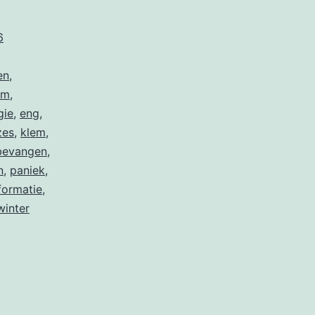
e
6
en
,
om
,
gie
,
eng
,
zes
,
klem
,
bevangen
,
n
,
paniek
,
formatie
,
winter