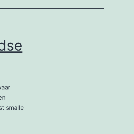
dse
waar
en
st smalle