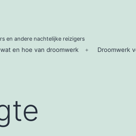
 en andere nachtelijke reizigers
 wat en hoe van droomwerk
Droomwerk vo
Open
menu
gte