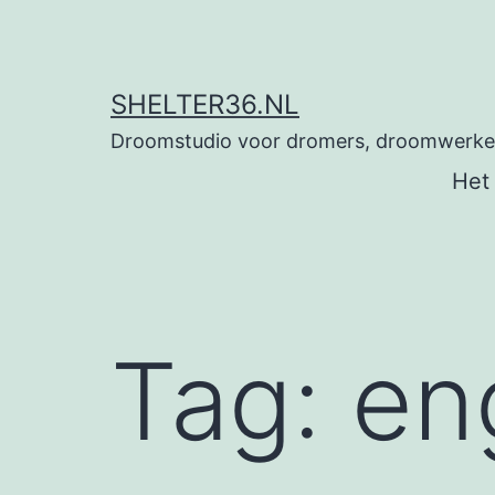
Ga
naar
de
SHELTER36.NL
inhoud
Droomstudio voor dromers, droomwerkers
Het
Tag:
en