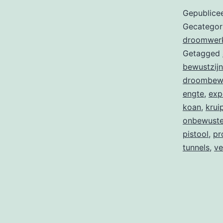
Gepublice
Gecategor
droomwer
Getagged
bewustzijn
droombewu
engte
,
exp
koan
,
krui
onbewust
pistool
,
pr
tunnels
,
ve