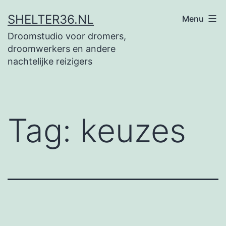
Ga
SHELTER36.NL
Menu
naar
Droomstudio voor dromers,
de
droomwerkers en andere
inhoud
nachtelijke reizigers
Tag:
keuzes