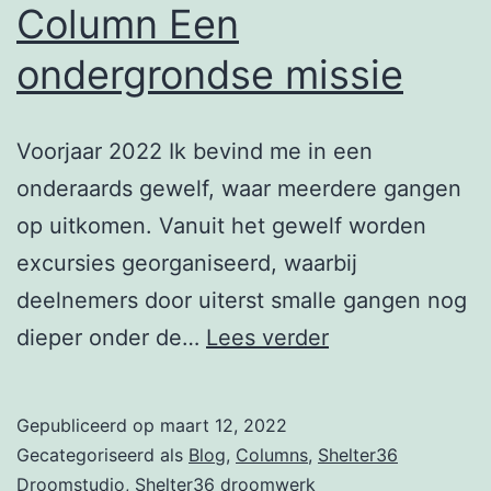
Column Een
ondergrondse missie
Voorjaar 2022 Ik bevind me in een
onderaards gewelf, waar meerdere gangen
op uitkomen. Vanuit het gewelf worden
excursies georganiseerd, waarbij
deelnemers door uiterst smalle gangen nog
Column
dieper onder de…
Lees verder
Een
ondergrondse
Gepubliceerd op
maart 12, 2022
missie
Gecategoriseerd als
Blog
,
Columns
,
Shelter36
Droomstudio
,
Shelter36 droomwerk