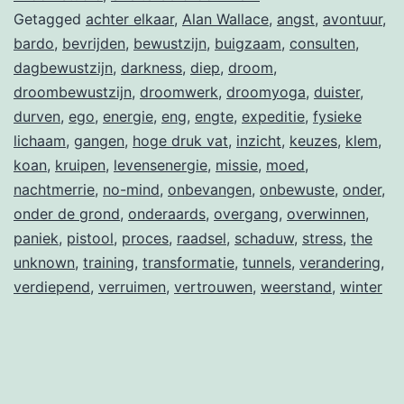
Getagged
achter elkaar
,
Alan Wallace
,
angst
,
avontuur
,
bardo
,
bevrijden
,
bewustzijn
,
buigzaam
,
consulten
,
dagbewustzijn
,
darkness
,
diep
,
droom
,
droombewustzijn
,
droomwerk
,
droomyoga
,
duister
,
durven
,
ego
,
energie
,
eng
,
engte
,
expeditie
,
fysieke
lichaam
,
gangen
,
hoge druk vat
,
inzicht
,
keuzes
,
klem
,
koan
,
kruipen
,
levensenergie
,
missie
,
moed
,
nachtmerrie
,
no-mind
,
onbevangen
,
onbewuste
,
onder
,
onder de grond
,
onderaards
,
overgang
,
overwinnen
,
paniek
,
pistool
,
proces
,
raadsel
,
schaduw
,
stress
,
the
unknown
,
training
,
transformatie
,
tunnels
,
verandering
,
verdiepend
,
verruimen
,
vertrouwen
,
weerstand
,
winter